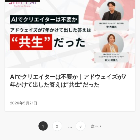
AIでクリエイターは不要か｜アドウェイズが7
年かけて出した答えは”共生”だった
2026年5月21日
投
…
1
2
8
次へ
稿