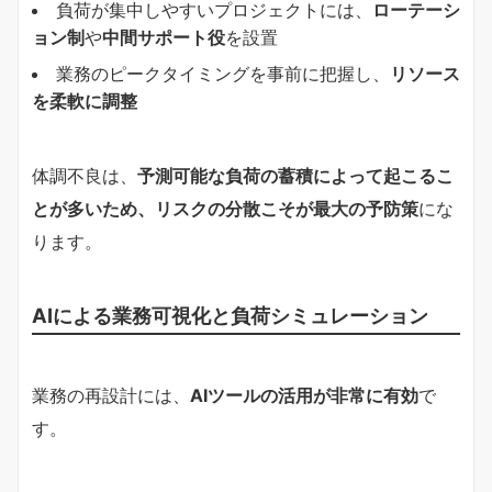
負荷が集中しやすいプロジェクトには、
ローテーシ
ョン制
や
中間サポート役
を設置
業務のピークタイミングを事前に把握し、
リソース
を柔軟に調整
体調不良は、
予測可能な負荷の蓄積によって起こるこ
とが多いため、リスクの分散こそが最大の予防策
にな
ります。
AIによる業務可視化と負荷シミュレーション
業務の再設計には、
AIツールの活用が非常に有効
で
す。