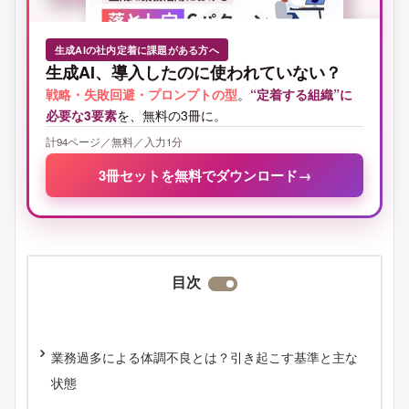
生成AIの社内定着に課題がある方へ
生成AI、導入したのに使われていない？
戦略・失敗回避・プロンプトの型
。
“定着する組織”に
必要な3要素
を、無料の3冊に。
計94ページ／無料／入力1分
3冊セットを無料でダウンロード
→
目次
業務過多による体調不良とは？引き起こす基準と主な
状態