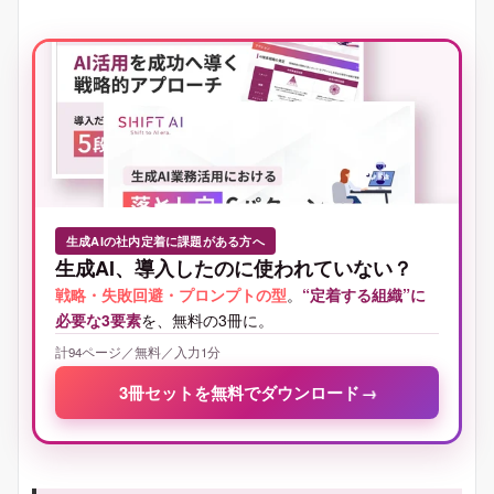
生成AIの社内定着に課題がある方へ
生成AI、導入したのに使われていない？
戦略・失敗回避・プロンプトの型
。
“定着する組織”に
必要な3要素
を、無料の3冊に。
計94ページ／無料／入力1分
3冊セットを無料でダウンロード
→