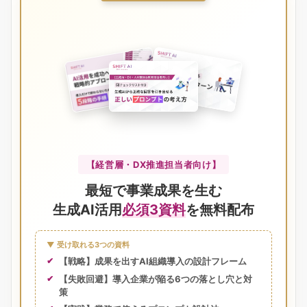
【経営層・DX推進担当者向け】
最短で事業成果を生む
生成AI活用
必須3資料
を無料配布
▼ 受け取れる3つの資料
【戦略】成果を出すAI組織導入の設計フレーム
【失敗回避】導入企業が陥る6つの落とし穴と対
策