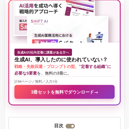
生成AIの社内定着に課題がある方へ
生成AI、導入したのに使われていない？
戦略・失敗回避・プロンプトの型
。
“定着する組織”に
必要な3要素
を、無料の3冊に。
計94ページ／無料／入力1分
3冊セットを無料でダウンロード
→
目次