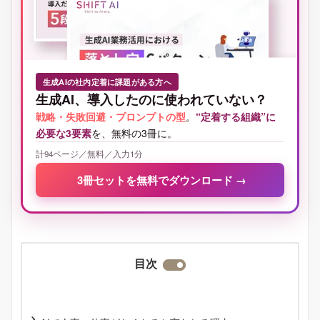
生成AIの社内定着に課題がある方へ
生成AI、導入したのに使われていない？
戦略・失敗回避・プロンプトの型
。
“定着する組織”に
必要な3要素
を、無料の3冊に。
計94ページ／無料／入力1分
3冊セットを無料でダウンロード
→
目次