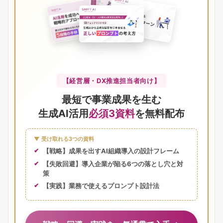
【経営層・DX推進担当者向け】
最短で事業成果を生む
生成AI活用
必須3資料
を無料配布
▼ 受け取れる3つの資料
【戦略】成果を出すAI組織導入の設計フレーム
【失敗回避】導入企業が陥る6つの落とし穴と対
策
【実践】業務で使えるプロンプト設計法