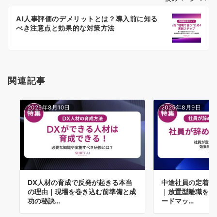
ー
AI人事評価のデメリットとは？導入前に知る
シ
べき注意点と効果的な対策方法
ョ
ン
関連記事
2025年8月10日
2025年8月9日
DX人材の育成で反発が起きる本当
中途社員の定着率
の理由｜現場を巻き込む前準備と成
｜放置型離職を防
功の秘訣…
ードマッ…