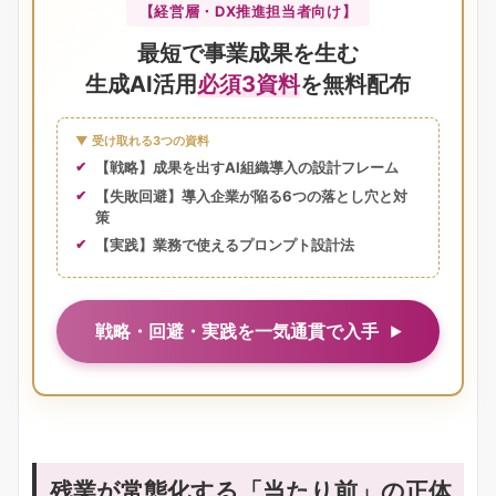
【経営層・DX推進担当者向け】
最短で事業成果を生む
生成AI活用
必須3資料
を無料配布
▼ 受け取れる3つの資料
【戦略】成果を出すAI組織導入の設計フレーム
【失敗回避】導入企業が陥る6つの落とし穴と対
策
【実践】業務で使えるプロンプト設計法
戦略・回避・実践を一気通貫で入手
残業が常態化する「当たり前」の正体