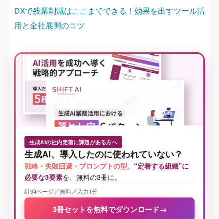
DXで残業削減はここまでできる！効果を出すツール活
用と全社展開のコツ
生成AIの社内定着に課題がある方へ
生成AI、導入したのに使われていない？
戦略・失敗回避・プロンプトの型
。
“定着する組織”に
必要な3要素
を、無料の3冊に。
計94ページ／無料／入力1分
3冊セットを無料でダウンロード
→