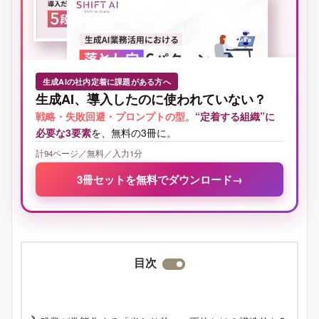
生成AIの社内定着に課題がある方へ
生成AI、導入したのに使われていない？
戦略・失敗回避・プロンプトの型
。
“定着する組織”に
必要な3要素
を、無料の3冊に。
計94ページ／無料／入力1分
3冊セットを無料でダウンロード
→
目次