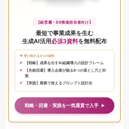
【経営層・DX推進担当者向け】
最短で事業成果を生む
生成AI活用
必須3資料
を無料配布
▼ 受け取れる3つの資料
【戦略】成果を出すAI組織導入の設計フレーム
【失敗回避】導入企業が陥る6つの落とし穴と対
策
【実践】業務で使えるプロンプト設計法
戦略・回避・実践を一気通貫で入手