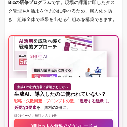
Bizの研修プログラム
です。現場の課題に即したタス
ク管理やAI活用を体系的に学べるため、属人化を防
ぎ、組織全体で成果を出せる仕組みを構築できます。
生成AIの社内定着に課題がある方へ
生成AI、導入したのに使われていない？
戦略・失敗回避・プロンプトの型
。
“定着する組織”に
必要な3要素
を、無料の3冊に。
計94ページ／無料／入力1分
3冊セットを無料でダウンロード
→