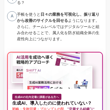
る？
手帳を使うと
日々の業務を可視化し、振り返り
A
から改善のサイクルを回せる
ようになります。
さらに、チームレベルではデジタルツールと組
み合わせることで、属人化を防ぎ組織全体の生
産性向上につながります。
生成AIの社内定着に課題がある方へ
生成AI、導入したのに使われていない？
戦略・失敗回避・プロンプトの型
。
“定着する組織”に