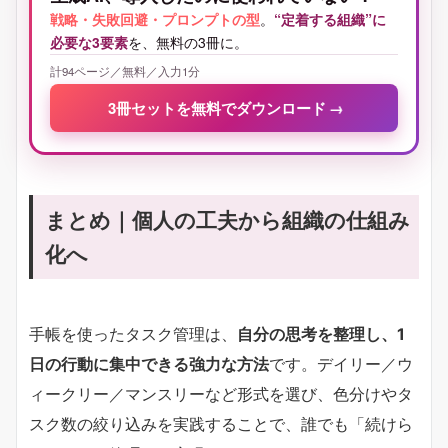
戦略・失敗回避・プロンプトの型
。
“定着する組織”に
必要な3要素
を、無料の3冊に。
計94ページ／無料／入力1分
3冊セットを無料でダウンロード
→
まとめ｜個人の工夫から組織の仕組み
化へ
手帳を使ったタスク管理は、
自分の思考を整理し、1
日の行動に集中できる強力な方法
です。デイリー／ウ
ィークリー／マンスリーなど形式を選び、色分けやタ
スク数の絞り込みを実践することで、誰でも「続けら