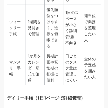
優先順
1日のス
位をつ
週単位
ペース
ウィー
1週間を
けやす
で業務
が小さ
クリー
見開き
く、進
を整理
く詳細
手帳
で管理
捗を俯
したい
管理に
瞰でき
人
不向き
る
1か月を
長期計
日ごと
全体の
マンス
カレン
画や繁
のタス
予定感
リー手
ダー形
忙期の
ク量は
を掴み
帳
式で俯
把握に
管理し
たい人
瞰
便利
にくい
デイリー手帳（1日1ページで詳細管理）