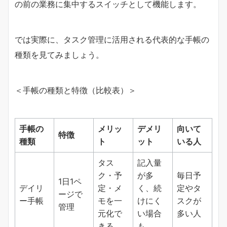
の前の業務に集中するスイッチとして機能します。
では実際に、タスク管理に活用される代表的な手帳の
種類を見てみましょう。
＜手帳の種類と特徴（比較表）＞
手帳の
メリッ
デメリ
向いて
特徴
種類
ト
ット
いる人
タス
記入量
ク・予
が多
毎日予
1日1ペ
デイリ
定・メ
く、続
定やタ
ージで
ー手帳
モを一
けにく
スクが
管理
元化で
い場合
多い人
きる
も