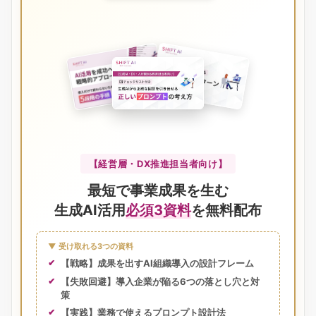
【経営層・DX推進担当者向け】
最短で事業成果を生む
生成AI活用
必須3資料
を無料配布
▼ 受け取れる3つの資料
【戦略】成果を出すAI組織導入の設計フレーム
【失敗回避】導入企業が陥る6つの落とし穴と対
策
【実践】業務で使えるプロンプト設計法