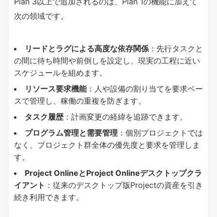
Plan 3以上で追加されるのは、Plan 1の機能に加えて
次の領域です。
​リードとラグによる高度な依存関係​
​：先行タスクと
の間に待ち時間や前倒しを設定し、現実の工程に近い
スケジュールを組めます。
​リソース要求機能​
​：人や設備の割り当てを要求ベー
スで管理し、稼働の重複を防ぎます。
​タスク履歴​
​：計画変更の経緯を追跡できます。
​プログラム管理と需要管理​
​：個別プロジェクトでは
なく、プロジェクト群全体の優先度と要求を管理しま
す。
Project OnlineとProject Onlineデスクトップクラ
イアント​
​：従来のデスクトップ版Projectの資産を引き
続き利用できます。