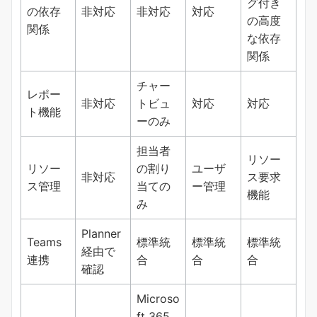
グ付き
の依存
非対応
非対応
対応
の高度
関係
な依存
関係
チャー
レポー
非対応
トビュ
対応
対応
ト機能
ーのみ
担当者
リソー
リソー
の割り
ユーザ
非対応
ス要求
ス管理
当ての
ー管理
機能
み
Planner
Teams
標準統
標準統
標準統
経由で
連携
合
合
合
確認
Microso
ft 365