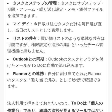
​タスクとステップの管理​
​：タスクにサブステップ・
期限・アラーム・繰り返し設定・メモ・添付ファイル
を追加できます。
​マイ デイ​
​：今日取り組むタスクだけを毎日選び直
し、当日のリストとして表示します。
​リストの共有​
​：買い物リストのような単純な共有は
可能ですが、権限設定や進捗の集計といったチーム管
理機能は持ちません。
Outlookとの同期​
​：Outlookのタスクとフラグを付
けたメールがTo Doに自動で流れ込みます。
Plannerとの連携​
​：自分に割り当てられたPlanner
のタスクを「割り当て済み」として1か所で確認でき
ます。
法人利用で押さえておきたいのは、​
To Doは「個人の
作業台」であり、組織の進捗が見えるツールではない​