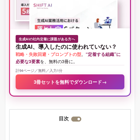
生成AIの社内定着に課題がある方へ
生成AI、導入したのに使われていない？
戦略・失敗回避・プロンプトの型
。
“定着する組織”に
必要な3要素
を、無料の3冊に。
計94ページ／無料／入力1分
3冊セットを無料でダウンロード
→
目次