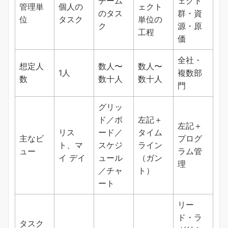
チーム
ェクト
管理単
個人の
ェクト
のタス
群・資
位
タスク
単位の
ク
源・原
工程
価
全社・
想定人
数人〜
数人〜
1人
複数部
数
数十人
数十人
門
グリッ
ド／ボ
左記＋
左記＋
リス
ード／
タイム
主なビ
プログ
ト、マ
スケジ
ライン
ュー
ラム管
イ デイ
ュール
（ガン
理
／チャ
ト）
ート
リー
ド・ラ
タスク