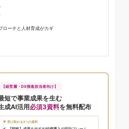
現
要
プローチと人材育成がカギ
【経営層・DX推進担当者向け】
最短で事業成果を生む
生成AI活用
必須3資料
を無料配布
▼ 受け取れる3つの資料
【戦略】成果を出すAI組織導入の設計フレーム