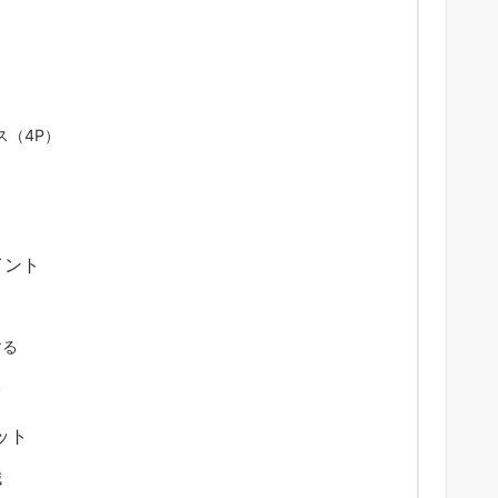
（4P）
イント
する
る
ット
減