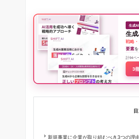
生成A
生成
戦略・
要素
を
計94ペ
3
目
新規事業に企業が取り組むべき3つの理