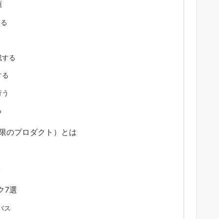
順
する
成する
する
行う
る
小限のプロダクト）とは
る
ク7選
バス