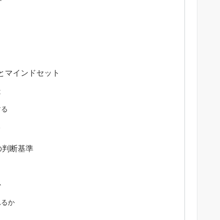
とマインドセット
は
する
る
の判断基準
か
れるか