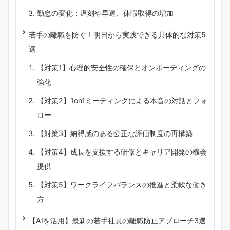
勤怠の変化：遅刻や早退、休暇取得の増加
若手の離職を防ぐ！明日から実践できる具体的な対策5
選
【対策1】心理的安全性の確保とオンボーディングの
強化
【対策2】1on1ミーティングによる本音の対話とフォ
ロー
【対策3】納得感のある公正な評価制度の再構築
【対策4】成長を支援する研修とキャリア開発の機会
提供
【対策5】ワークライフバランスの推進と柔軟な働き
方
【AIを活用】最新の若手社員の離職防止アプローチ3選