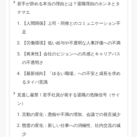
若手が辞める本当の理由とは？退職理由のホンネとタ
テマエ
【人間関係】上司・同僚とのコミュニケーション不
足
【労働環境】低い給与や不透明な人事評価への不満
【将来性】会社のビジョンへの共感とキャリアパス
の不透明さ
【最新傾向】「ゆるい職場」への不安と成長を求め
るタイパ意識
見逃し厳禁！若手社員が発する退職の危険信号（サイ
ン）
言動の変化：愚痴や不満の増加、会議での発言減少
態度の変化：新しい仕事への消極性、社内交流の減
少