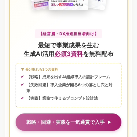
【経営層・DX推進担当者向け】
最短で事業成果を生む
生成AI活用
必須3資料
を無料配布
▼ 受け取れる3つの資料
【戦略】成果を出すAI組織導入の設計フレーム
【失敗回避】導入企業が陥る6つの落とし穴と対
策
【実践】業務で使えるプロンプト設計法
戦略・回避・実践を一気通貫で入手