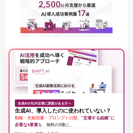
生成AIの社内定着に課題がある方へ
生成AI、導入したのに使われていない？
戦略・失敗回避・プロンプトの型
。
“定着する組織”に
必要な3要素
を、無料の3冊に。
計94ページ／無料／入力1分