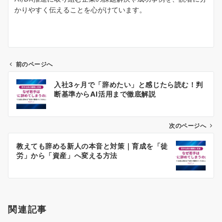
かりやすく伝えることを心がけています。
前のページへ
投
入社3ヶ月で「辞めたい」と感じたら読む！判
稿
断基準からAI活用まで徹底解説
ナ
ビ
ゲ
次のページへ
ー
教えても辞める新人の本音と対策｜育成を「徒
シ
労」から「資産」へ変える方法
ョ
ン
関連記事