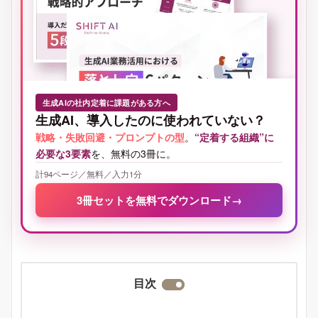
生成AIの社内定着に課題がある方へ
生成AI、導入したのに使われていない？
戦略・失敗回避・プロンプトの型
。
“定着する組織”に
必要な3要素
を、無料の3冊に。
計94ページ／無料／入力1分
3冊セットを無料でダウンロード
→
目次