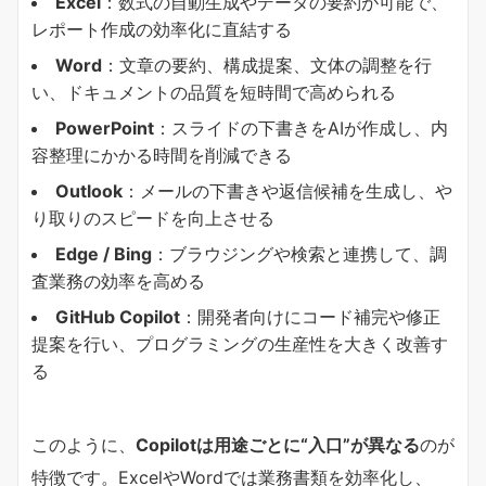
Excel
：数式の自動生成やデータの要約が可能で、
レポート作成の効率化に直結する
Word
：文章の要約、構成提案、文体の調整を行
い、ドキュメントの品質を短時間で高められる
PowerPoint
：スライドの下書きをAIが作成し、内
容整理にかかる時間を削減できる
Outlook
：メールの下書きや返信候補を生成し、や
り取りのスピードを向上させる
Edge / Bing
：ブラウジングや検索と連携して、調
査業務の効率を高める
GitHub Copilot
：開発者向けにコード補完や修正
提案を行い、プログラミングの生産性を大きく改善す
る
このように、
Copilotは用途ごとに“入口”が異なる
のが
特徴です。ExcelやWordでは業務書類を効率化し、