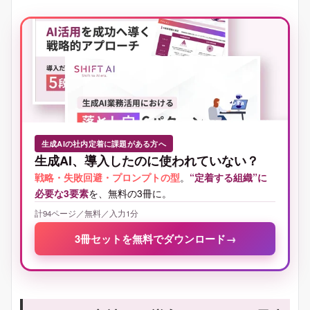
生成AIの社内定着に課題がある方へ
生成AI、導入したのに使われていない？
戦略・失敗回避・プロンプトの型
。
“定着する組織”に
必要な3要素
を、無料の3冊に。
計94ページ／無料／入力1分
3冊セットを無料でダウンロード
→