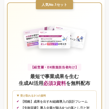
人気No.1セット
【経営層・DX推進担当者向け】
最短で事業成果を生む
生成AI活用
必須3資料
を無料配布
▼ 受け取れる3つの資料
【戦略】成果を出すAI組織導入の設計フレーム
【失敗回避】導入企業が陥る6つの落とし穴と対