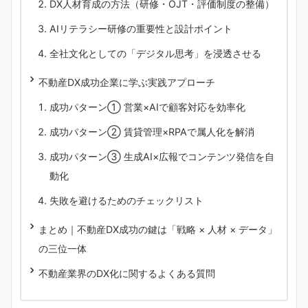
DX人材育成の方法（研修・OJT・評価制度の整備）
AIリテラシー研修の重要性と設計ポイント
全社文化としての「デジタル思考」を浸透させる
不動産DX成功企業に学ぶ実践アプローチ
成功パターン① 営業×AIで顧客対応を効率化
成功パターン② 賃貸管理×RPAで属人化を解消
成功パターン③ 生成AI×広報でコンテンツ発信を自
動化
失敗を避けるためのチェックリスト
まとめ｜不動産DX成功の鍵は「戦略 × 人材 × データ」
の三位一体
不動産業界のDX化に関するよくある質問