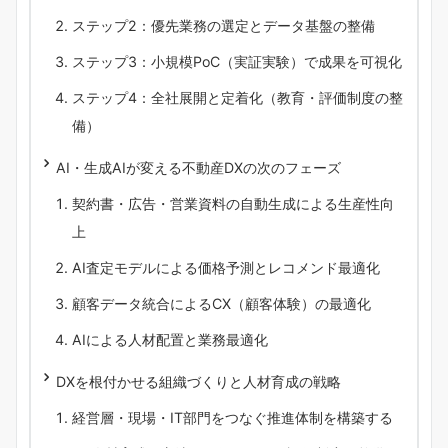
ステップ2：優先業務の選定とデータ基盤の整備
ステップ3：小規模PoC（実証実験）で成果を可視化
ステップ4：全社展開と定着化（教育・評価制度の整
備）
AI・生成AIが変える不動産DXの次のフェーズ
契約書・広告・営業資料の自動生成による生産性向
上
AI査定モデルによる価格予測とレコメンド最適化
顧客データ統合によるCX（顧客体験）の最適化
AIによる人材配置と業務最適化
DXを根付かせる組織づくりと人材育成の戦略
経営層・現場・IT部門をつなぐ推進体制を構築する