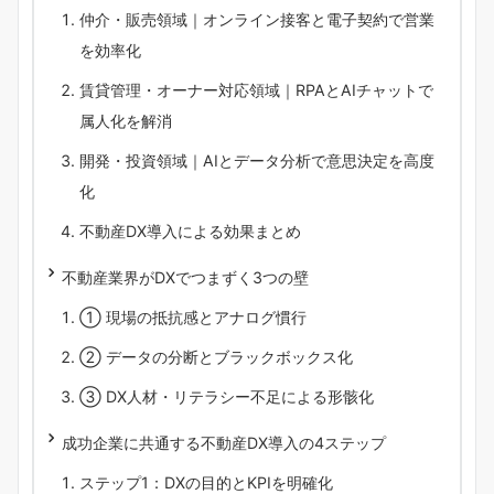
仲介・販売領域｜オンライン接客と電子契約で営業
を効率化
賃貸管理・オーナー対応領域｜RPAとAIチャットで
属人化を解消
開発・投資領域｜AIとデータ分析で意思決定を高度
化
不動産DX導入による効果まとめ
不動産業界がDXでつまずく3つの壁
① 現場の抵抗感とアナログ慣行
② データの分断とブラックボックス化
③ DX人材・リテラシー不足による形骸化
成功企業に共通する不動産DX導入の4ステップ
ステップ1：DXの目的とKPIを明確化