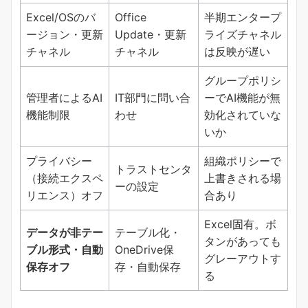
Excel/OSのバ
Office
半期エンタープ
ージョン・更新
Update・更新
ライズチャネル
チャネル
チャネル
は反映が遅い
グループポリシ
管理者によるAI
IT部門に問い合
ーでAI機能が無
機能制限
わせ
効化されていな
いか
プライバシー
組織ポリシーで
トラストセンタ
（接続エクスペ
上書きされる場
ーの設定
リエンス）オフ
合あり
Excel固有。ボ
​データが非テー
テーブル化・
タンがあっても
ブル形式・自動
OneDrive保
グレーアウトす
保存オフ​
存・自動保存
る