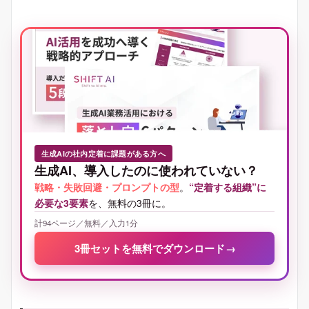
生成AIの社内定着に課題がある方へ
生成AI、導入したのに使われていない？
戦略・失敗回避・プロンプトの型
。
“定着する組織”に
必要な3要素
を、無料の3冊に。
計94ページ／無料／入力1分
3冊セットを無料でダウンロード
→