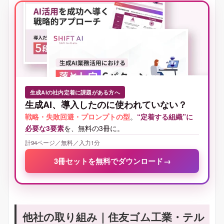
生成AIの社内定着に課題がある方へ
生成AI、導入したのに使われていない？
戦略・失敗回避・プロンプトの型
。
“定着する組織”に
必要な3要素
を、無料の3冊に。
計94ページ／無料／入力1分
3冊セットを無料でダウンロード
→
他社の取り組み｜住友ゴム工業・テル