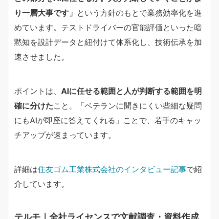
り一層大事です」​
​という方針のもとで業務効率化を進
めています。テストドライバーの官能評価といった暗
黙知を設計データと紐付けて体系化し、技術伝承を加
速させました。
ポイントは、​
AIに任せる範囲と人が判断する範囲を明
確に分けた​
​こと。「ベテランに聞きにくい些細な疑問
にもAIが即座に答えてくれる」ことで、若手のキャッ
チアップが速まっています。
詳細は
住友ゴム工業株式会社のインタビュー記事
で紹
介しています。
テルモ｜全社ライセンスで文献調査・資料作成