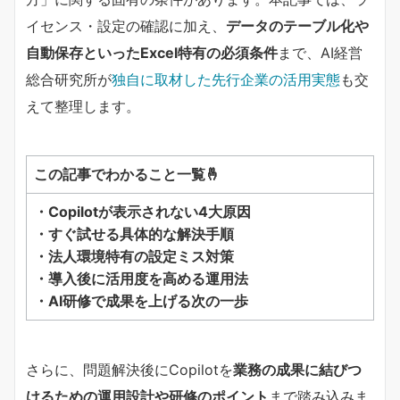
イセンス・設定の確認に加え、​
​データのテーブル化や
自動保存といったExcel特有の必須条件​
​まで、AI経営
総合研究所が
独自に取材した先行企業の活用実態
も交
えて整理します。
この記事でわかること一覧🤞
・Copilotが表示されない4大原因
・すぐ試せる具体的な解決手順
・法人環境特有の設定ミス対策
・導入後に活用度を高める運用法
・AI研修で成果を上げる次の一歩
さらに、問題解決後にCopilotを
業務の成果に結びつ
けるための運用設計や研修のポイント
まで踏み込みま