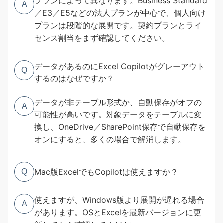
プランによって異なります。Business Standard
A
／E3／E5などの法人プランが中心で、個人向け
プランは段階的な展開です。契約プランとライ
センス割当をまず確認してください。
データがあるのにExcel Copilotがグレーアウト
Q
するのはなぜですか？
データが非テーブル形式か、自動保存がオフの
A
可能性が高いです。対象データをテーブルに変
換し、OneDrive／SharePoint保存で自動保存を
オンにすると、多くの場合で解消します。
Mac版ExcelでもCopilotは使えますか？
Q
使えますが、Windows版より展開が遅れる場合
A
があります。OSとExcelを最新バージョンに更