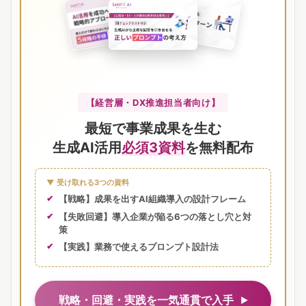
【経営層・DX推進担当者向け】
最短で事業成果を生む
生成AI活用
必須3資料
を無料配布
▼ 受け取れる3つの資料
【戦略】成果を出すAI組織導入の設計フレーム
【失敗回避】導入企業が陥る6つの落とし穴と対
策
【実践】業務で使えるプロンプト設計法
戦略・回避・実践を一気通貫で入手