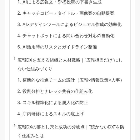
AIによる広報文・SNS投稿の下書き生成
キャッチコピー・タイトル・画像案の自動提案
AI×デザインツールによるビジュアル作成の効率化
チャットボットによる問い合わせ対応の自動化
AI活用時のリスクとガイドライン整備
広報DXを支える組織と人材戦略｜“広報担当だけ”にし
ない仕組みづくり
横断的な推進チームの設計（広報×情報政策×人事）
役割分担とナレッジ共有の仕組み化
スキル標準化による属人化の防止
庁内研修によるスキルの底上げ
広報DXの落とし穴と成功の分岐点｜“続かないDX”を防
ぐ仕組みとは