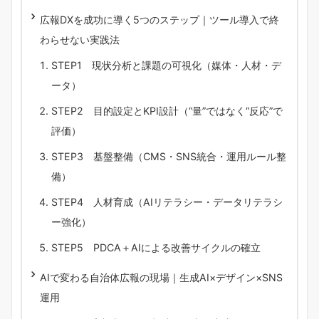
広報DXを成功に導く5つのステップ｜ツール導入で終
わらせない実践法
STEP1 現状分析と課題の可視化（媒体・人材・デ
ータ）
STEP2 目的設定とKPI設計（“量”ではなく“反応”で
評価）
STEP3 基盤整備（CMS・SNS統合・運用ルール整
備）
STEP4 人材育成（AIリテラシー・データリテラシ
ー強化）
STEP5 PDCA＋AIによる改善サイクルの確立
AIで変わる自治体広報の現場｜生成AI×デザイン×SNS
運用