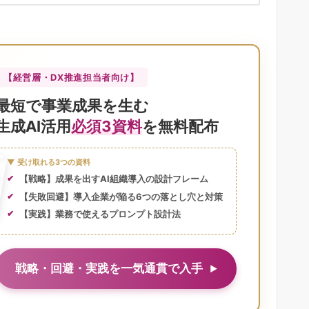
【経営層・DX推進担当者向け】
最短で事業成果を生む
生成AI活用
必須3資料
を無料配布
▼ 受け取れる3つの資料
【戦略】成果を出すAI組織導入の設計フレーム
【失敗回避】導入企業が陥る6つの落とし穴と対策
【実践】業務で使えるプロンプト設計法
戦略・回避・実践を一気通貫で入手