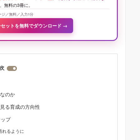
、無料の3冊に。
ージ／無料／入力1分
冊セットを無料でダウンロード
→
次
要なのか
に見る育成の方向性
テップ
語れるように