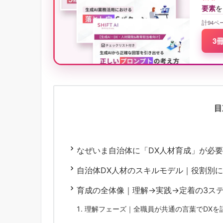
要素
を
計94ペ
3
目
なぜいま自治体に「DX人材育成」が必
自治体DX人材のスキルモデル｜役割別
育成の全体像｜理解→実践→定着の3ス
理解フェーズ｜全職員が共通の言葉でDXを