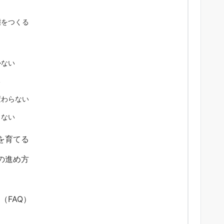
態をつくる
かない
る
変わらない
しない
を育てる
の進め方
（FAQ）