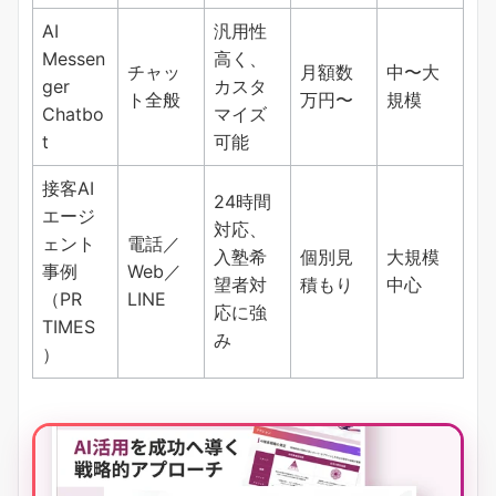
AI
汎用性
Messen
高く、
チャッ
月額数
中〜大
ger
カスタ
ト全般
万円〜
規模
Chatbo
マイズ
t
可能
接客AI
24時間
エージ
対応、
ェント
電話／
入塾希
個別見
大規模
事例
Web／
望者対
積もり
中心
（PR
LINE
応に強
TIMES
み
）