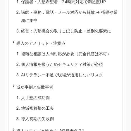
保護者・入塾希望者：24時間対応で満足度UP
講師・事務：電話・メール対応から解放 → 指導や業
務に集中
経営：入塾機会の取りこぼし防止・差別化要素に
導入のデメリット・注意点
複雑な相談は人間対応が必要（完全代替は不可）
個人情報を扱うためセキュリティ対策が必須
AIリテラシー不足で現場が活用しないリスク
成功事例と失敗事例
大手塾の成功例
地域密着塾の工夫
導入初期の失敗例
導入ステップと進め方【経営者必見】