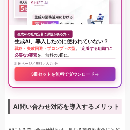
生成AIの社内定着に課題がある方へ
生成AI、導入したのに使われていない？
戦略・失敗回避・プロンプトの型
。
“定着する組織”に
必要な3要素
を、無料の3冊に。
計94ページ／無料／入力1分
3冊セットを無料でダウンロード
→
AI問い合わせ対応を導入するメリット
AIによる問い合わせ対応は、単なる業務効率化にとど