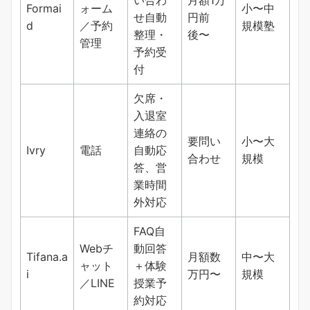
Formai
ォーム
小〜中
せ自動
円前
d
／予約
規模塾
整理・
後〜
管理
予約受
付
欠席・
入退室
連絡の
要問い
小〜大
Ivry
電話
自動応
合わせ
規模
答、営
業時間
外対応
FAQ自
Webチ
動回答
Tifana.a
月額数
中〜大
ャット
＋体験
i
万円〜
規模
／LINE
授業予
約対応