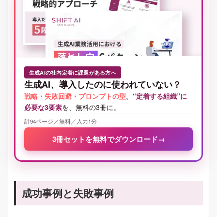
生成AIの社内定着に課題がある方へ
生成AI、導入したのに使われていない？
戦略・失敗回避・プロンプトの型
。
“定着する組織”に
必要な3要素
を、無料の3冊に。
計94ページ／無料／入力1分
3冊セットを無料でダウンロード
→
成功事例と失敗事例