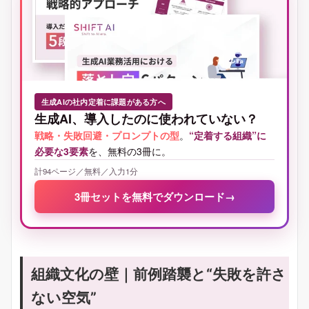
生成AIの社内定着に課題がある方へ
生成AI、導入したのに使われていない？
戦略・失敗回避・プロンプトの型
。
“定着する組織”に
必要な3要素
を、無料の3冊に。
計94ページ／無料／入力1分
3冊セットを無料でダウンロード
→
組織文化の壁｜前例踏襲と“失敗を許さ
ない空気”