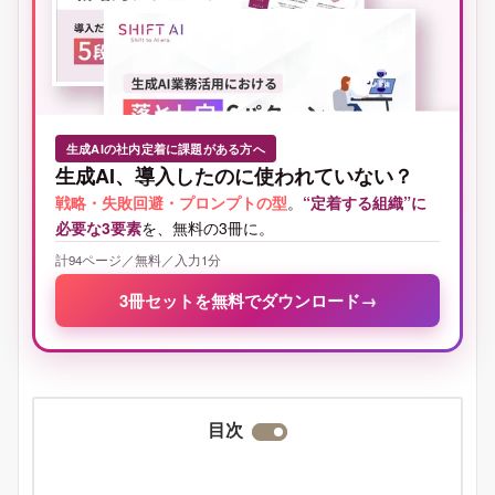
生成AIの社内定着に課題がある方へ
生成AI、導入したのに使われていない？
戦略・失敗回避・プロンプトの型
。
“定着する組織”に
必要な3要素
を、無料の3冊に。
計94ページ／無料／入力1分
3冊セットを無料でダウンロード
→
目次