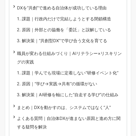
DXを“共創”で進める自治体が成功している理由
課題｜行政内だけで完結しようとする閉鎖構造
原因｜外部との協働を「委託」と誤解している
解決策｜“共創型DX”で学び合う文化を育てる
職員が変わる仕組みづくり｜AIリテラシー×リスキリン
グの実践
課題｜学んでも現場に定着しない“研修イベント化”
原因｜“学び→実践→共有”の循環がない
解決策｜AI研修を軸にした“自走する学び”の仕組み
まとめ｜DXを動かすのは、システムではなく“人”
よくある質問｜自治体DXが進まない原因と進め方に関
する疑問を解決