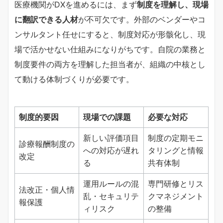
医療機関がDXを進めるには、まず
制度を理解し、現場
に翻訳できる人材
が不可欠です。外部のベンダーやコ
ンサルタント任せにすると、制度対応が形骸化し、現
場で活かせない仕組みになりがちです。自院の業務と
制度要件の両方を理解した担当者が、組織の中核とし
て動ける体制づくりが必要です。
制度的要因
現場での課題
必要な対応
新しい評価項目
制度の定期モニ
診療報酬制度の
への対応が遅れ
タリングと情報
改定
る
共有体制
運用ルールの混
専門研修とリス
法改正・個人情
乱・セキュリテ
クマネジメント
報保護
ィリスク
の整備