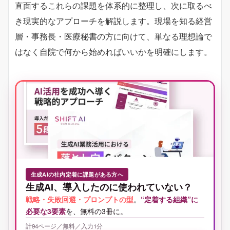
直面するこれらの課題を体系的に整理し、次に取るべ
き現実的なアプローチを解説します。現場を知る経営
層・事務長・医療秘書の方に向けて、単なる理想論で
はなく自院で何から始めればいいかを明確にします。
生成AIの社内定着に課題がある方へ
生成AI、導入したのに使われていない？
戦略・失敗回避・プロンプトの型
。
“定着する組織”に
必要な3要素
を、無料の3冊に。
計94ページ／無料／入力1分