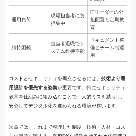
ITリーダーの分
現場担当者に負
運用負荷
担配置と定期教
担集中
育
ドキュメント整
担当者退職でシ
維持困難
備とチーム制運
ステム維持不能
用
コストとセキュリティを両立させるには、
技術より運
用設計を優先する姿勢
が重要です。特にセキュリティ
教育を仕組みに組み込むことで、人的ミスを減らし、
安心してデジタル化を進められる環境が整います。
次章では、これまで整理した制度・技術・人材・コス
トの課題を踏まえ、
医療DXを成功させるための実践ス