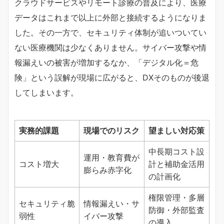
クラウドサービスやリモート診療の普及により、医療
データはこれまで以上に外部と接続するようになりま
した。その一方で、セキュリティ体制が追いついてい
ない医療機関は少なくありません。サイバー攻撃や情
報漏えいの被害が増加するなか、「デジタル化＝危
険」という誤解が現場に広がると、DXそのものが後退
してしまいます。
実務的課題
現場でのリスク
望ましい対応策
中長期コスト設
運用・教育費が
コスト増大
計と補助金活用
膨らみ赤字化
の計画化
権限管理・多層
セキュリティ脆
情報漏えい・サ
防御・外部監査
弱性
イバー攻撃
の導入