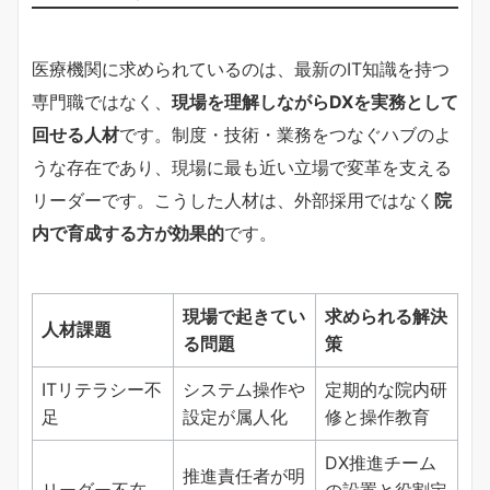
医療機関に求められているのは、最新のIT知識を持つ
専門職ではなく、
現場を理解しながらDXを実務として
回せる人材
です。制度・技術・業務をつなぐハブのよ
うな存在であり、現場に最も近い立場で変革を支える
リーダーです。こうした人材は、外部採用ではなく
院
内で育成する方が効果的
です。
現場で起きてい
求められる解決
人材課題
る問題
策
ITリテラシー不
システム操作や
定期的な院内研
足
設定が属人化
修と操作教育
DX推進チーム
推進責任者が明
リーダー不在
の設置と役割定