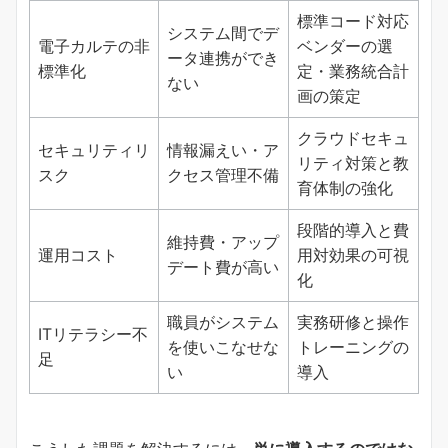
標準コード対応
システム間でデ
電子カルテの非
ベンダーの選
ータ連携ができ
標準化
定・業務統合計
ない
画の策定
クラウドセキュ
セキュリティリ
情報漏えい・ア
リティ対策と教
スク
クセス管理不備
育体制の強化
段階的導入と費
維持費・アップ
運用コスト
用対効果の可視
デート費が高い
化
職員がシステム
実務研修と操作
ITリテラシー不
を使いこなせな
トレーニングの
足
い
導入