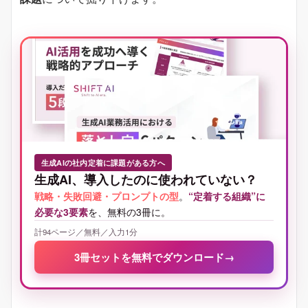
生成AIの社内定着に課題がある方へ
生成AI、導入したのに使われていない？
戦略・失敗回避・プロンプトの型
。
“定着する組織”に
必要な3要素
を、無料の3冊に。
計94ページ／無料／入力1分
3冊セットを無料でダウンロード
→