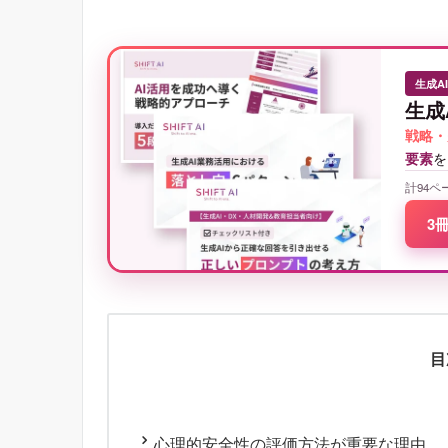
生成A
生成
戦略・
要素
を
計94ペ
3
目
心理的安全性の評価方法が重要な理由