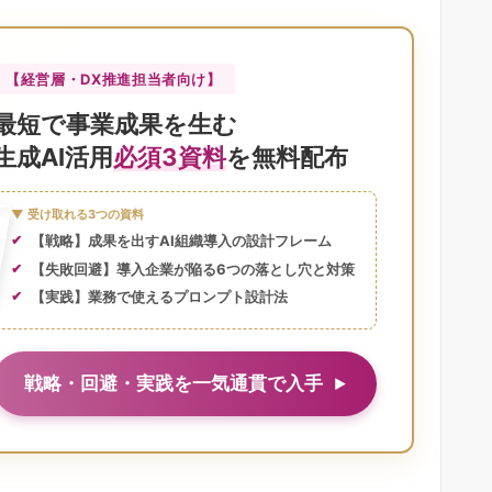
【経営層・DX推進担当者向け】
最短で事業成果を生む
生成AI活用
必須3資料
を無料配布
▼ 受け取れる3つの資料
【戦略】成果を出すAI組織導入の設計フレーム
【失敗回避】導入企業が陥る6つの落とし穴と対策
【実践】業務で使えるプロンプト設計法
戦略・回避・実践を一気通貫で入手