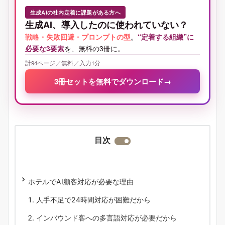
生成AIの社内定着に課題がある方へ
生成AI、導入したのに使われていない？
戦略・失敗回避・プロンプトの型
。
“定着する組織”に
必要な3要素
を、無料の3冊に。
計94ページ／無料／入力1分
3冊セットを無料でダウンロード
→
目次
ホテルでAI顧客対応が必要な理由
人手不足で24時間対応が困難だから
インバウンド客への多言語対応が必要だから