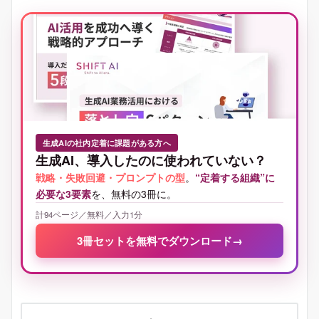
生成AIの社内定着に課題がある方へ
生成AI、導入したのに使われていない？
戦略・失敗回避・プロンプトの型
。
“定着する組織”に
必要な3要素
を、無料の3冊に。
計94ページ／無料／入力1分
3冊セットを無料でダウンロード
→