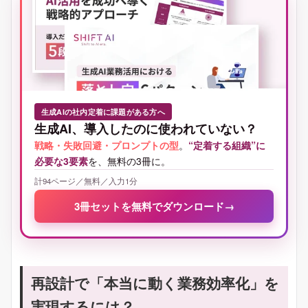
生成AIの社内定着に課題がある方へ
生成AI、導入したのに使われていない？
戦略・失敗回避・プロンプトの型
。
“定着する組織”に
必要な3要素
を、無料の3冊に。
計94ページ／無料／入力1分
3冊セットを無料でダウンロード
→
再設計で「本当に動く業務効率化」を
実現するには？