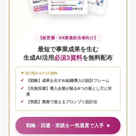
【経営層・DX推進担当者向け】
最短で事業成果を生む
生成AI活用
必須3資料
を無料配布
▼ 受け取れる3つの資料
【戦略】成果を出すAI組織導入の設計フレーム
【失敗回避】導入企業が陥る6つの落とし穴と対
策
【実践】業務で使えるプロンプト設計法
戦略・回避・実践を一気通貫で入手