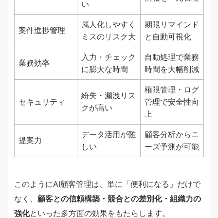
い
属人化しやすく
期限リマインド
案件進捗管理
ミスのリスク大
と自動可視化
入力・チェック
自動処理で業務
業務効率
に膨大な時間
時間を大幅削減
権限管理・ログ
紛失・漏洩リス
セキュリティ
管理で安全性向
クが高い
上
データ活用が難
顧客分析からニ
提案力
しい
ーズ予測が可能
このようにAI顧客管理は、単に「便利になる」だけで
なく、
顧客との信頼構築・競合との差別化・組織力の
強化
といった多方面の効果をもたらします。