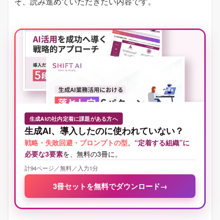
そ、読み進めていただきたい内容です。
生成AIの社内定着に課題がある方へ
生成AI、導入したのに使われていない？
戦略・失敗回避・プロンプトの型
。
“定着する組織”に
必要な3要素
を、無料の3冊に。
計94ページ／無料／入力1分
3冊セットを無料でダウンロード
→