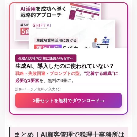
生成AIの社内定着に課題がある方へ
生成AI、導入したのに使われていない？
戦略・失敗回避・プロンプトの型
。
“定着する組織”に
必要な3要素
を、無料の3冊に。
計94ページ／無料／入力1分
3冊セットを無料でダウンロード
→
まとめ｜AI顧客管理で税理士事務所は