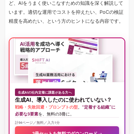
ど、AIをうまく使いこなすための知識を深く解説して
います。適切な運用でコストを抑えたい、PoCの検証
精度を高めたい、という方のヒントになる内容です。
生成AIの社内定着に課題がある方へ
生成AI、導入したのに使われていない？
戦略・失敗回避・プロンプトの型
。
“定着する組織”に
必要な3要素
を、無料の3冊に。
計94ページ／無料／入力1分
3冊セットを無料でダウンロード
→