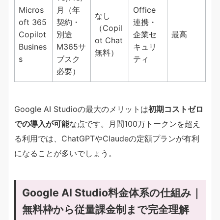
Micros
月（年
Office
なし
oft 365
契約・
連携・
（Copil
Copilot
別途
企業セ
最高
ot Chat
Busines
M365サ
キュリ
無料）
s
ブスク
ティ
必要）
Google AI Studioの最大のメリットは​
​初期コストゼロ
での導入が可能​
​な点です。月間100万トークンを超え
る利用では、ChatGPTやClaudeの定額プランが有利
になることが多いでしょう。
Google AI Studio料金体系の仕組み｜
無料枠から従量課金制まで完全理解