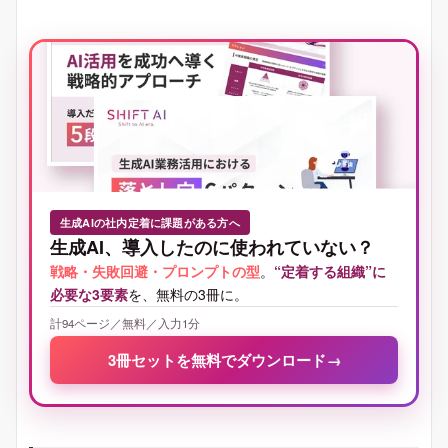
生成AIの社内定着に課題がある方へ
生成AI、導入したのに使われていない？
戦略・失敗回避・プロンプトの型
。
“定着する組織”に
必要な3要素
を、無料の3冊に。
計94ページ／無料／入力1分
3冊セットを無料でダウンロード
→