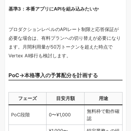
​基準3：本番アプリにAPIを組み込みたいか​
プロダクションレベルのAPIレート制限と応答保証が
必要な場合は、有料プランへの切り替えが必要になり
ます。月間利用量が50万トークンを超えた時点で
Vertex AI移行も検討します。
PoC→本格導入の予算配分を計画する
フェーズ
目安月額
用途
無料枠で動作確
PoC段階
0〜¥1,000
認
¥1,000〜
特定業務への組