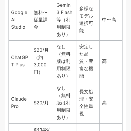
Gemini
多様な
Google
無料〜
3 Flash
モデル
AI
従量課
等（利
中〜高
選択可
Studio
金
用制限
能
あり）
なし
安定し
$20/月
（無料
た品
ChatGP
（約
版は利
質・豊
高
T Plus
3,000
用制限
富な機
円）
あり）
能
なし
長文処
（無料
Claude
理・安
$20/月
版は利
高
Pro
全性重
用制限
視
あり）
¥3,148/