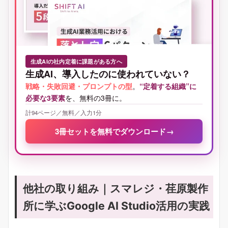
生成AIの社内定着に課題がある方へ
生成AI、導入したのに使われていない？
戦略・失敗回避・プロンプトの型
。
“定着する組織”に
必要な3要素
を、無料の3冊に。
計94ページ／無料／入力1分
3冊セットを無料でダウンロード
→
他社の取り組み｜スマレジ・荏原製作
所に学ぶGoogle AI Studio活用の実践