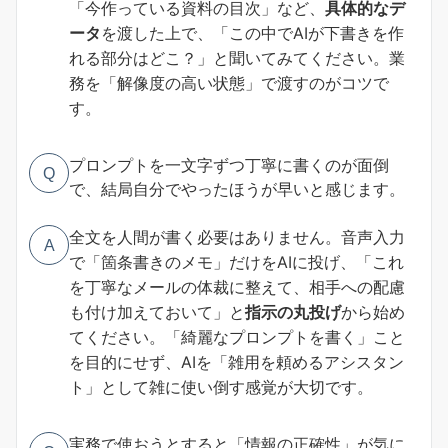
「今作っている資料の目次」など、
具体的なデ
ータ
を渡した上で、「この中でAIが下書きを作
れる部分はどこ？」と聞いてみてください。業
務を「解像度の高い状態」で渡すのがコツで
す。
プロンプトを一文字ずつ丁寧に書くのが面倒
Q
で、結局自分でやったほうが早いと感じます。
全文を人間が書く必要はありません。音声入力
A
で「箇条書きのメモ」だけをAIに投げ、「これ
を丁寧なメールの体裁に整えて、相手への配慮
も付け加えておいて」と
指示の丸投げ
から始め
てください。「綺麗なプロンプトを書く」こと
を目的にせず、AIを「雑用を頼めるアシスタン
ト」として雑に使い倒す感覚が大切です。
実務で使おうとすると「情報の正確性」が気に