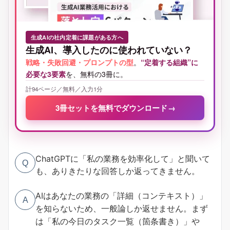
生成AIの社内定着に課題がある方へ
生成AI、導入したのに使われていない？
戦略・失敗回避・プロンプトの型
。
“定着する組織”に
必要な3要素
を、無料の3冊に。
計94ページ／無料／入力1分
3冊セットを無料でダウンロード
→
ChatGPTに「私の業務を効率化して」と聞いて
Q
も、ありきたりな回答しか返ってきません。
AIはあなたの業務の「詳細（コンテキスト）」
A
を知らないため、一般論しか返せません。まず
は「私の今日のタスク一覧（箇条書き）」や