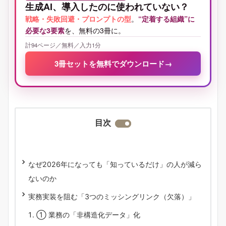
生成AI、導入したのに使われていない？
戦略・失敗回避・プロンプトの型
。
“定着する組織”に
必要な3要素
を、無料の3冊に。
計94ページ／無料／入力1分
3冊セットを無料でダウンロード
→
目次
なぜ2026年になっても「知っているだけ」の人が減ら
ないのか
実務実装を阻む「3つのミッシングリンク（欠落）」
① 業務の「非構造化データ」化