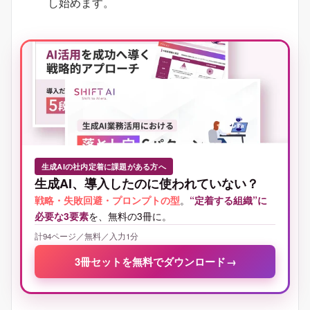
し始めます。
生成AIの社内定着に課題がある方へ
生成AI、導入したのに使われていない？
戦略・失敗回避・プロンプトの型
。
“定着する組織”に
必要な3要素
を、無料の3冊に。
計94ページ／無料／入力1分
3冊セットを無料でダウンロード
→