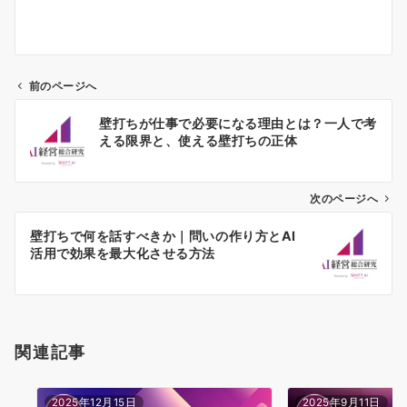
前のページへ
投
壁打ちが仕事で必要になる理由とは？一人で考
稿
える限界と、使える壁打ちの正体
ナ
ビ
ゲ
次のページへ
ー
壁打ちで何を話すべきか｜問いの作り方とAI
シ
活用で効果を最大化させる方法
ョ
ン
関連記事
2025年12月15日
2025年9月11日