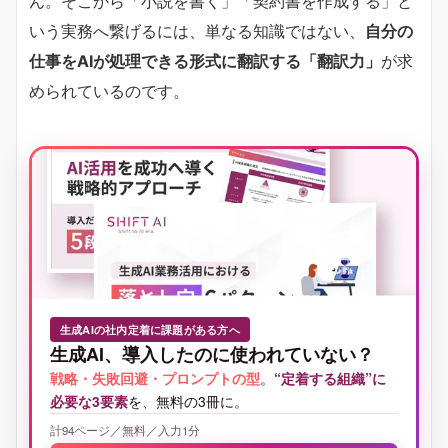
ん。そこから「小説を書く」「契約書を作成する」と
いう実務へ繋げるには、単なる知識ではない、
自分の
仕事をAIが処理できる形式に翻訳する「翻訳力」
が求
められているのです。
生成AIの社内定着に課題がある方へ
生成AI、導入したのに使われていない？
戦略・失敗回避・プロンプトの型
。
“定着する組織”に
必要な3要素
を、無料の3冊に。
計94ページ／無料／入力1分