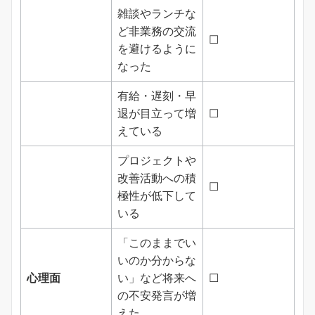
雑談やランチな
ど非業務の交流
☐
を避けるように
なった
有給・遅刻・早
退が目立って増
☐
えている
プロジェクトや
改善活動への積
☐
極性が低下して
いる
「このままでい
いのか分からな
心理面
い」など将来へ
☐
の不安発言が増
えた