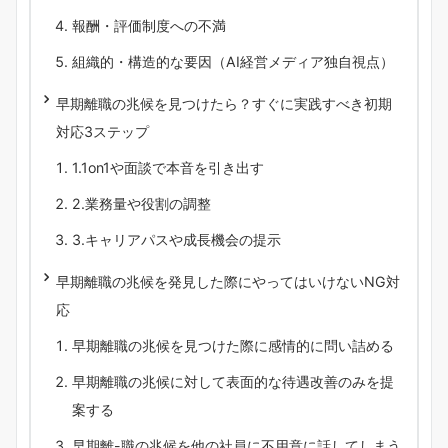
報酬・評価制度への不満
組織的・構造的な要因（AI経営メディア独自視点）
早期離職の兆候を見つけたら？すぐに実践すべき初期
対応3ステップ
1.1on1や面談で本音を引き出す
2.業務量や役割の調整
3.キャリアパスや成長機会の提示
早期離職の兆候を発見した際にやってはいけないNG対
応
早期離職の兆候を見つけた際に感情的に問い詰める
早期離職の兆候に対して表面的な待遇改善のみを提
案する
早期離-職の兆候を他の社員に不用意に話してしまう