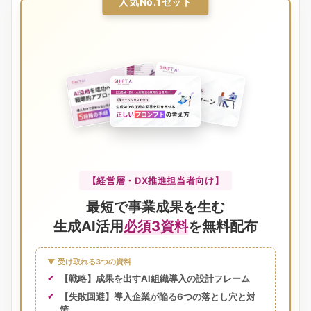
人気No.1セット
【経営層・DX推進担当者向け】
最短で事業成果を生む
生成AI活用
必須3資料
を無料配布
▼ 受け取れる3つの資料
【戦略】成果を出すAI組織導入の設計フレーム
【失敗回避】導入企業が陥る6つの落とし穴と対
策