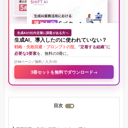
生成AIの社内定着に課題がある方へ
生成AI、導入したのに使われていない？
戦略・失敗回避・プロンプトの型
。
“定着する組織”に
必要な3要素
を、無料の3冊に。
計94ページ／無料／入力1分
3冊セットを無料でダウンロード
→
目次