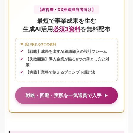
【経営層・DX推進担当者向け】
最短で事業成果を生む
生成AI活用
必須3資料
を無料配布
▼ 受け取れる3つの資料
【戦略】成果を出すAI組織導入の設計フレーム
【失敗回避】導入企業が陥る6つの落とし穴と対
策
【実践】業務で使えるプロンプト設計法
戦略・回避・実践を一気通貫で入手