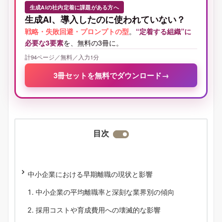
生成AIの社内定着に課題がある方へ
生成AI、導入したのに使われていない？
戦略・失敗回避・プロンプトの型
。
“定着する組織”に
必要な3要素
を、無料の3冊に。
計94ページ／無料／入力1分
3冊セットを無料でダウンロード
→
目次
中小企業における早期離職の現状と影響
中小企業の平均離職率と深刻な業界別の傾向
採用コストや育成費用への壊滅的な影響