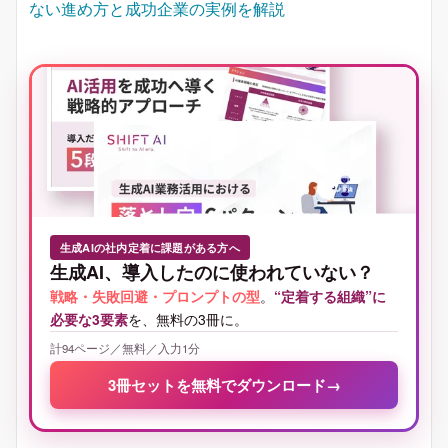
ない進め方と成功企業の実例を解説
生成AIの社内定着に課題がある方へ
生成AI、導入したのに使われていない？
戦略・失敗回避・プロンプトの型
。
“定着する組織”に
必要な3要素
を、無料の3冊に。
計94ページ／無料／入力1分
3冊セットを無料でダウンロード
→