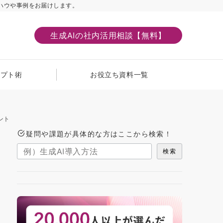
ハウや事例をお届けします。
生成AIの社内活用相談【無料】
ンプト術
お役立ち資料一覧
ント
疑問や課題が具体的な方はここから検索！
検索