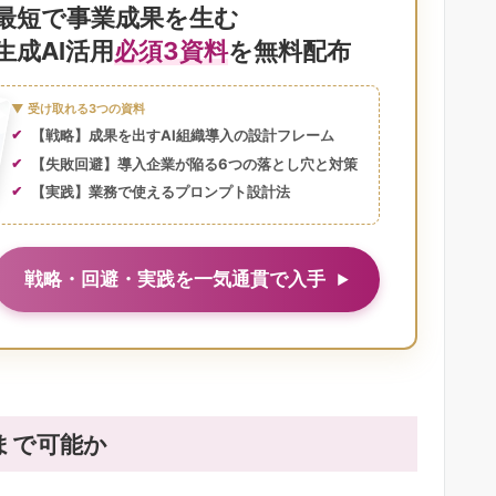
最短で事業成果を生む
生成AI活用
必須3資料
を無料配布
▼ 受け取れる3つの資料
【戦略】成果を出すAI組織導入の設計フレーム
【失敗回避】導入企業が陥る6つの落とし穴と対策
【実践】業務で使えるプロンプト設計法
戦略・回避・実践を一気通貫で入手
こまで可能か