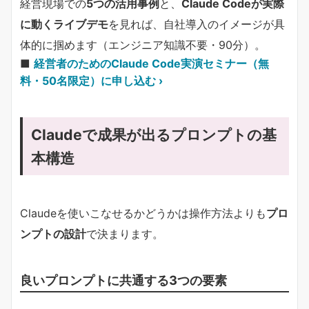
経営現場での
5つの活用事例
と、
Claude Codeが実際
に動くライブデモ
を見れば、自社導入のイメージが具
体的に掴めます（エンジニア知識不要・90分）。
■
経営者のためのClaude Code実演セミナー（無
料・50名限定）に申し込む ›
Claudeで成果が出るプロンプトの基
本構造
Claudeを使いこなせるかどうかは操作方法よりも​
​プロ
ンプトの設計​
​で決まります。
良いプロンプトに共通する3つの要素