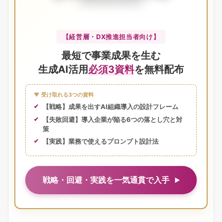
【経営層・DX推進担当者向け】
最短で事業成果を生む
生成AI活用
必須3資料
を無料配布
▼ 受け取れる3つの資料
【戦略】成果を出すAI組織導入の設計フレーム
【失敗回避】導入企業が陥る6つの落とし穴と対
策
【実践】業務で使えるプロンプト設計法
戦略・回避・実践を一気通貫で入手