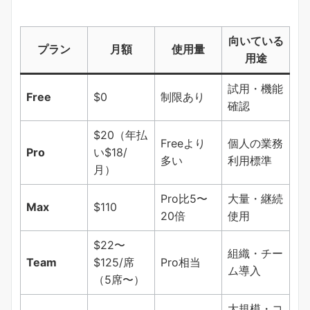
向いている
プラン
月額
使用量
用途
試用・機能
Free
$0
制限あり
確認
$20（年払
Freeより
個人の業務
Pro
い$18/
多い
利用標準
月）
Pro比5〜
大量・継続
Max
$110
20倍
使用
$22〜
組織・チー
Team
$125/席
Pro相当
ム導入
（5席〜）
大規模・コ