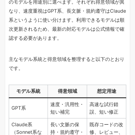
のモデルを用途別に選べます。それぞれ得意領域が異
なり、速度重視はGPT系、長文脈・規約遵守はClaude
系というように使い分けます。利用できるモデルは順
次更新されるため、最新の対応モデルは公式情報で確
認する必要があります。
主なモデル系統と得意領域を整理すると以下のとおり
です。
モデル系統
得意領域
想定用途
速度・汎用性・
高速な試行錯
GPT系
短い補完
誤、短い修正
Claude系
長い文脈の保
既存コードの改
（Sonnet系な
持・規約遵守・
修、レビュー、