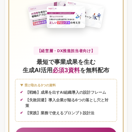
【経営層・DX推進担当者向け】
最短で事業成果を生む
生成AI活用
必須3資料
を無料配布
▼ 受け取れる3つの資料
【戦略】成果を出すAI組織導入の設計フレーム
【失敗回避】導入企業が陥る6つの落とし穴と対
策
【実践】業務で使えるプロンプト設計法