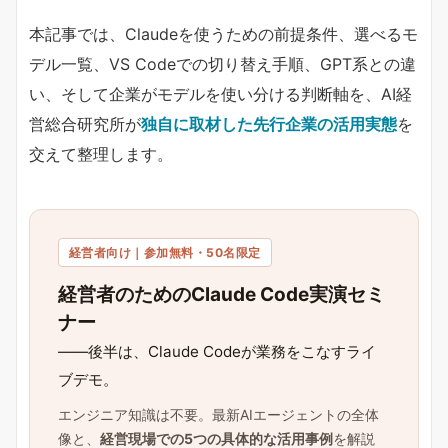
本記事では、Claudeを使うための前提条件、選べるモ
デル一覧、VS Codeでの切り替え手順、GPT系との違
い、そして企業がモデルを使い分ける判断軸を、AI経
営総合研究所が
独自に取材した先行企業の活用実態
を
交えて整理します。
経営者向け｜参加無料・50名限定
経営者のためのClaude Code実演セミ
ナー
——後半は、Claude Codeが業務をこなすライ
ブデモ。
エンジニア知識は不要。最新AIエージェントの全体
像と、
経営現場での5つの具体的な活用事例
を解説