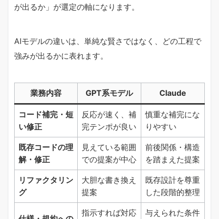
が出るか」が選定の軸になります。
AIモデルの違いは、単純な賢さではなく、どの工程で
強みが出るかに表れます。
業務内容
GPT系モデル
Claude
​コード補完・短
反応が速く、補
慎重な補完にな
い修正​
完テンポが良い
りやすい
​既存コードの理
見えている範囲
前後関係・構造
解・修正​
での提案が中心
を踏まえた提案
​リファクタリン
大胆な書き換え
既存設計を尊重
グ​
提案
した段階的整理
指示すれば対応
与えられた条件
​仕様・規約への