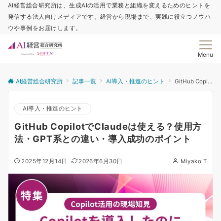
AI経営総合研究所は、生成AIの活用で業務と組織を変えるためのヒントを
発信する法人向けメディアです。経営から現場まで、実践に役立つノウハ
ウや事例をお届けします。
Menu
AI経営総合研究所
記事一覧
AI導入・推進のヒント
GitHub CopilotでClaudeは使える？使用方法・GPT系との違い・導入成功のポイント
AI導入・推進のヒント
GitHub CopilotでClaudeは使える？使用方
法・GPT系との違い・導入成功のポイント
2025年12月14日
2026年6月30日
Miyako T