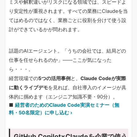
ミスや解釈違いがリスクになる領域では、スピードよ
り安定性が重視されます。すべての業務にClaudeを当
てはめるのではなく、業務ごとに役割を分けて使う設
計ができているかが問われます。
話題のAIエージェント。「うちの会社では、結局どの
仕事を任せられるのか」——ここが気になった
ら・・・。
経営現場での
5つの活用事例
と、
Claude Codeが実際
に動くライブデモ
を見れば、自社導入のイメージが具
体的に掴めます（エンジニア知識不要・90分）。
■
経営者のためのClaude Code実演セミナー（無
料・50名限定）に申し込む ›
GitHub Copilot×Claudeを企業で使う