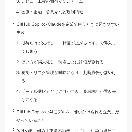
レビュー工程の負荷が高いチーム
医療・金融・公共系など規制領域
GitHub Copilot×Claudeを企業で使うときに起きやすい
失敗
期待だけが先行し、「精度が上がるはず」で導入し
てしまう
使い方が属人化し、現場ごとに評価が割れる
統制・リスク管理が曖昧になり、判断責任がぼやけ
る
「モデル選択」だけに目が向き、業務設計が置き去
りになる
GitHub CopilotのAIモデルを「使い分けられる企業」が
やっていること
他社の取り組み｜東急不動産・メドレーに学ぶ複数モ