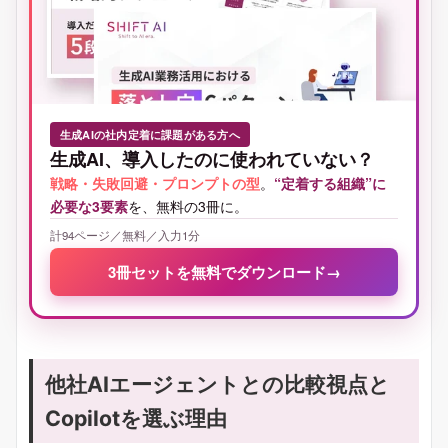
生成AIの社内定着に課題がある方へ
生成AI、導入したのに使われていない？
戦略・失敗回避・プロンプトの型
。
“定着する組織”に
必要な3要素
を、無料の3冊に。
計94ページ／無料／入力1分
3冊セットを無料でダウンロード
→
他社AIエージェントとの比較視点と
Copilotを選ぶ理由