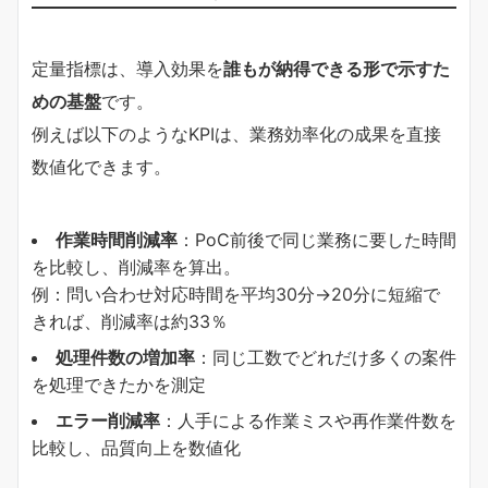
定量指標は、導入効果を
誰もが納得できる形で示すた
めの基盤
です。
例えば以下のようなKPIは、業務効率化の成果を直接
数値化できます。
作業時間削減率
：PoC前後で同じ業務に要した時間
を比較し、削減率を算出。
例：問い合わせ対応時間を平均30分→20分に短縮で
きれば、削減率は約33％
処理件数の増加率
：同じ工数でどれだけ多くの案件
を処理できたかを測定
エラー削減率
：人手による作業ミスや再作業件数を
比較し、品質向上を数値化