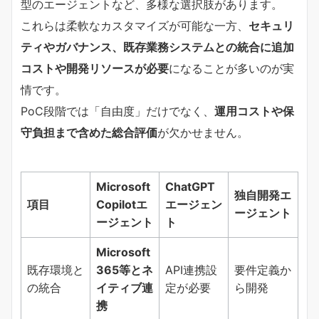
型のエージェントなど、多様な選択肢があります。
これらは柔軟なカスタマイズが可能な一方、
セキュリ
ティやガバナンス、既存業務システムとの統合に追加
コストや開発リソースが必要
になることが多いのが実
情です。
PoC段階では「自由度」だけでなく、
運用コストや保
守負担まで含めた総合評価
が欠かせません。
Microsoft
ChatGPT
独自開発エ
項目
Copilotエ
エージェン
ージェント
ージェント
ト
Microsoft
既存環境と
365等とネ
API連携設
要件定義か
の統合
イティブ連
定が必要
ら開発
携