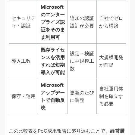
Microsoft
のエンター
セキュリテ
追加の認証
自社でゼロ
プライズ認
ィ・認証
設計が必要
から構築
証をそのま
ま利用可
既存ライセ
設定・検証
ンスを活用
大規模開発
導入工数
に中規模工
すれば短期
が前提
数
導入が可能
Microsoft
自社運用体
アップデー
更新のたび
保守・運用
制を確立す
トで自動反
に調整
る必要
映
この比較表をPoC成果報告に盛り込むことで、
経営層