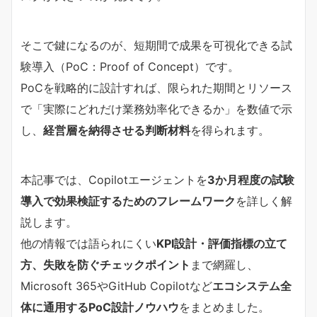
そこで鍵になるのが、短期間で成果を可視化できる試
験導入（PoC：Proof of Concept）です。
PoCを戦略的に設計すれば、限られた期間とリソース
で「実際にどれだけ業務効率化できるか」を数値で示
し、
経営層を納得させる判断材料
を得られます。
本記事では、Copilotエージェントを
3か月程度の試験
導入で効果検証するためのフレームワーク
を詳しく解
説します。
他の情報では語られにくい
KPI設計・評価指標の立て
方、失敗を防ぐチェックポイント
まで網羅し、
Microsoft 365やGitHub Copilotなど
エコシステム全
体に通用するPoC設計ノウハウ
をまとめました。