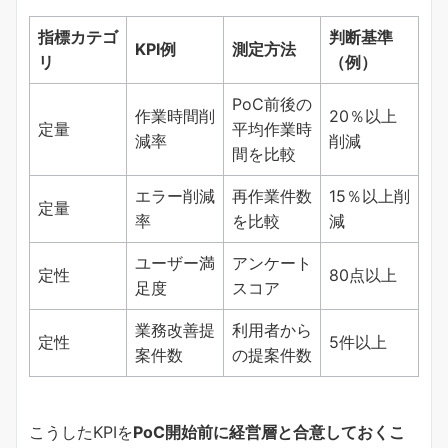
指標カテゴ
判断基準
KPI例
測定方法
リ
（例）
PoC前後の
作業時間削
20％以上
定量
平均作業時
減率
削減
間を比較
エラー削減
再作業件数
15％以上削
定量
率
を比較
減
ユーザー満
アンケート
定性
80点以上
足度
スコア
業務改善提
利用者から
定性
5件以上
案件数
の提案件数
こうしたKPIを
PoC開始前に経営層と合意しておくこ