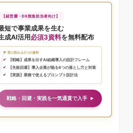
【経営層・DX推進担当者向け】
最短で事業成果を生む
生成AI活用
必須3資料
を無料配布
▼ 受け取れる3つの資料
【戦略】成果を出すAI組織導入の設計フレーム
【失敗回避】導入企業が陥る6つの落とし穴と対策
【実践】業務で使えるプロンプト設計法
戦略・回避・実践を一気通貫で入手