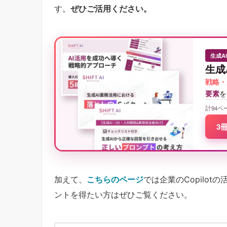
す。
ぜひご活用ください。
生成A
生成
戦略・
要素
を
計94ペ
3
加えて、
こちらのページ
では企業のCopilo
ントを得たい方はぜひご覧ください。