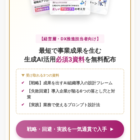
【経営層・DX推進担当者向け】
最短で事業成果を生む
生成AI活用
必須3資料
を無料配布
▼ 受け取れる3つの資料
【戦略】成果を出すAI組織導入の設計フレーム
【失敗回避】導入企業が陥る6つの落とし穴と対
策
【実践】業務で使えるプロンプト設計法
戦略・回避・実践を一気通貫で入手