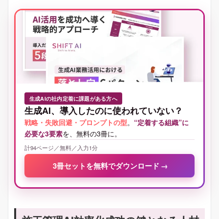
生成AIの社内定着に課題がある方へ
生成AI、導入したのに使われていない？
戦略・失敗回避・プロンプトの型
。
“定着する組織”に
必要な3要素
を、無料の3冊に。
計94ページ／無料／入力1分
3冊セットを無料でダウンロード
→