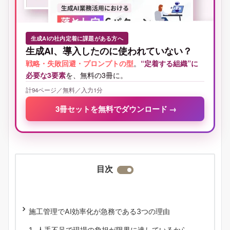
生成AIの社内定着に課題がある方へ
生成AI、導入したのに使われていない？
戦略・失敗回避・プロンプトの型
。
“定着する組織”に
必要な3要素
を、無料の3冊に。
計94ページ／無料／入力1分
3冊セットを無料でダウンロード
→
目次
施工管理でAI効率化が急務である3つの理由
人手不足で現場の負担が限界に達しているから