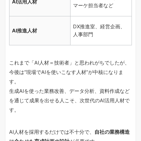
AI活用人材
マーケ担当者など
ン
DX推進室、経営企画、
A
AI推進人材
人事部門
ガ
これまで「AI人材＝技術者」と思われがちでしたが、
今後は“現場でAIを使いこなす人材”が中核になりま
す。
生成AIを使った業務改善、データ分析、資料作成など
を通じて成果を出せる人こそ、次世代のAI活用人材で
す。
AI人材を採用するだけでは不十分で、
自社の業務構造