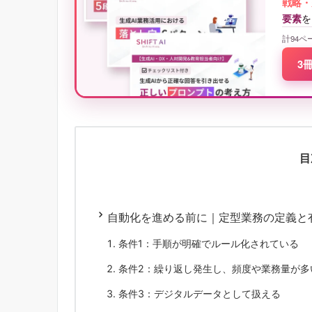
戦略・
要素
を
計94ペ
3
目
自動化を進める前に｜定型業務の定義と
条件1：手順が明確でルール化されている
条件2：繰り返し発生し、頻度や業務量が多
条件3：デジタルデータとして扱える