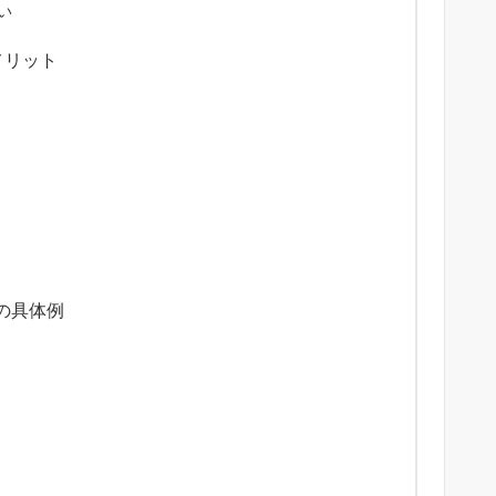
い
メリット
の具体例