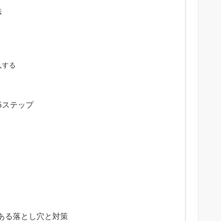
法
導入する
5ステップ
ある落とし穴と対策