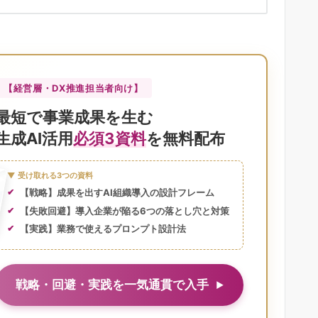
【経営層・DX推進担当者向け】
最短で事業成果を生む
生成AI活用
必須3資料
を無料配布
▼ 受け取れる3つの資料
【戦略】成果を出すAI組織導入の設計フレーム
【失敗回避】導入企業が陥る6つの落とし穴と対策
【実践】業務で使えるプロンプト設計法
戦略・回避・実践を一気通貫で入手