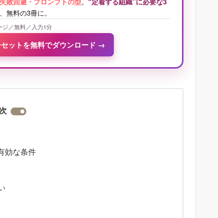
失敗回避・プロンプトの型
。
“定着する組織”に必要な3
、無料の3冊に。
ージ／無料／入力1分
冊セットを無料でダウンロード
→
次
有効な条件
い