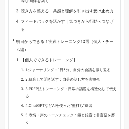
等な関係を築く
聴き方を整える｜共感と理解を引き出す受け止め力
フィードバックを活かす｜気づきから行動へつなげ
る
明日からできる！実践トレーニング10選（個人・チー
ム編）
【個人でできるトレーニング】
1.ジャーナリング：1日5分、自分の会話を振り返る
2.録音して聞き返す：自分の話し方を客観視
3.PREP法トレーニング：日常の話題を構造化して伝え
る
4.ChatGPTなどAIを使った“壁打ち”練習
5.表情・声のトーンチェック：鏡と録音で非言語を磨
く