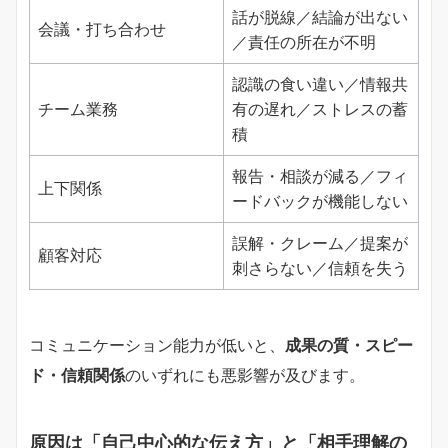
話が脱線／結論が出ない
会議・打ち合わせ
／責任の所在が不明
認識の食い違い／情報共
チーム業務
有の遅れ／ストレスの蓄
積
報告・相談が減る／フィ
上下関係
ードバックが機能しない
誤解・クレーム／提案が
顧客対応
刺さらない／信頼を失う
コミュニケーション能力が低いと、
成果の質・スピー
ド・信頼関係
のいずれにも悪影響が及びます。
原因は「自己中心的な伝え方」と「相手理解の