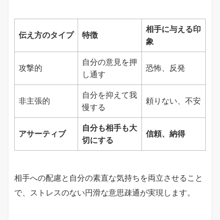
相手に与える印
伝え方のタイプ
特徴
象
自分の意見を押
攻撃的
恐怖、反発
し通す
自分を抑えて我
非主張的
頼りない、不安
慢する
自分も相手も大
アサーティブ
信頼、納得
切にする
相手への配慮と自分の素直な気持ちを両立させること
で、ストレスのない円滑な意思疎通が実現します。