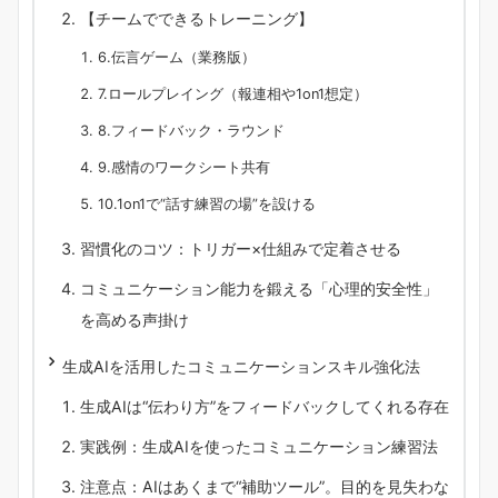
【チームでできるトレーニング】
6.伝言ゲーム（業務版）
7.ロールプレイング（報連相や1on1想定）
8.フィードバック・ラウンド
9.感情のワークシート共有
10.1on1で“話す練習の場”を設ける
習慣化のコツ：トリガー×仕組みで定着させる
コミュニケーション能力を鍛える「心理的安全性」
を高める声掛け
生成AIを活用したコミュニケーションスキル強化法
生成AIは“伝わり方”をフィードバックしてくれる存在
実践例：生成AIを使ったコミュニケーション練習法
注意点：AIはあくまで“補助ツール”。目的を見失わな