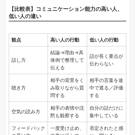
【比較表】コミュニケーション能力の高い人、
低い人の違い
観点
高い人の行動
低い人の行動
結論→理由→具
話が長く要点が
話し方
体例で整理して
伝わらない
伝える
相手の背景をく
相手の言葉を途
聴き方
み取りながら質
中で遮る／評価
問する
する
相手の表情や沈
自分の話だけに
空気の読み方
黙も観察する
集中している
フィードバック
一度受け止め、
否定されたと感