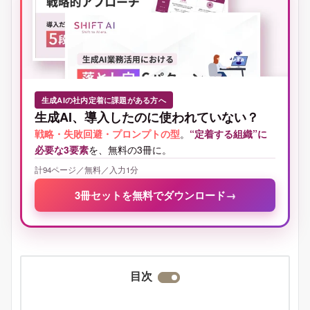
生成AIの社内定着に課題がある方へ
生成AI、導入したのに使われていない？
戦略・失敗回避・プロンプトの型
。
“定着する組織”に
必要な3要素
を、無料の3冊に。
計94ページ／無料／入力1分
3冊セットを無料でダウンロード
→
目次