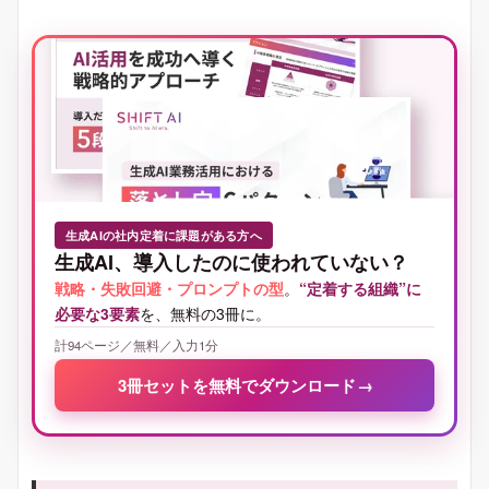
生成AIの社内定着に課題がある方へ
生成AI、導入したのに使われていない？
戦略・失敗回避・プロンプトの型
。
“定着する組織”に
必要な3要素
を、無料の3冊に。
計94ページ／無料／入力1分
3冊セットを無料でダウンロード
→