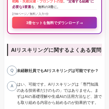
戦略・失敗回避・プロンプトの型
。
“定着する組織”に
必要な3要素
を、無料の3冊に。
計94ページ／無料／入力1分
3冊セットを無料でダウンロード
→
AIリスキリングに関するよくある質問
未経験社員でもAIリスキリングは可能ですか？
Q
はい、可能です。AIリスキリングは「専門知識
A
のある技術者だけのもの」ではありません。ま
ずはAIの基礎理解や生成AIの活用方法など、誰で
も取り組める内容から始めるのが効果的です。