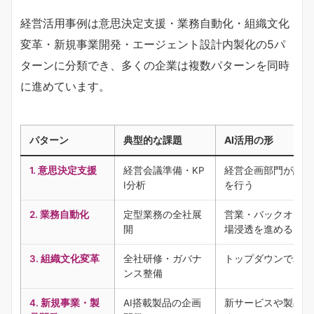
経営活用事例は意思決定支援・業務自動化・組織文化
変革・新規事業開発・エージェント設計内製化の5パ
ターンに分類でき、多くの企業は複数パターンを同時
に進めています。
パターン
典型的な課題
AI活用の形
1. 意思決定支援
経営会議準備・KP
経営企画部門が論点
I分析
を行う
2. 業務自動化
定型業務の全社展
営業・バックオフィ
開
場浸透を進める
3. 組織文化変革
全社研修・ガバナ
トップダウンでAI
ンス整備
4. 新規事業・製
AI搭載製品の企画
新サービスや製品の