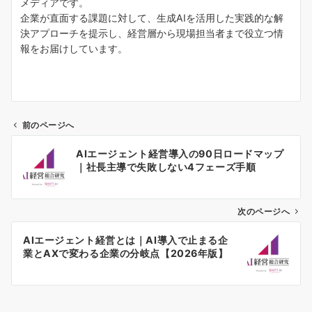
メディアです。
企業が直面する課題に対して、生成AIを活用した実践的な解
決アプローチを提示し、経営層から現場担当者まで役立つ情
報をお届けしています。
前のページへ
投
AIエージェント経営導入の90日ロードマップ
稿
｜社長主導で失敗しない4フェーズ手順
ナ
ビ
ゲ
次のページへ
ー
AIエージェント経営とは｜AI導入で止まる企
シ
業とAXで変わる企業の分岐点【2026年版】
ョ
ン