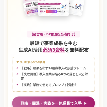
【経営層・DX推進担当者向け】
最短で事業成果を生む
生成AI活用
必須3資料
を無料配布
▼ 受け取れる3つの資料
【戦略】成果を出すAI組織導入の設計フレーム
【失敗回避】導入企業が陥る6つの落とし穴と対
策
【実践】業務で使えるプロンプト設計法
戦略・回避・実践を一気通貫で入手