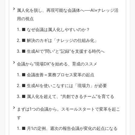
属人化を脱し、再現可能な会議体へ──AI×ナレッジ活
用の視点
■ なぜ会議は属人化しやすいのか？
■ 解決のカギは「ナレッジの仕組み化」
■ 生成AIで“問い”と“記録”を支援する時代へ
会議から“現場DX”を始める、育成のススメ
■ 会議改善＝業務プロセス変革の起点
■ 生成AIを使いこなすには「現場力」が必要
■ 属人化を超えて、“共創できるチーム”を育てる
まずは1つの会議から。スモールスタートで変革を起こ
す
■ 月1の定例、週次の報告会議が変化の起点になる