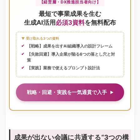
【経営層・DX推進担当者向け】
最短で事業成果を生む
生成AI活用
必須3資料
を無料配布
▼ 受け取れる3つの資料
【戦略】成果を出すAI組織導入の設計フレーム
【失敗回避】導入企業が陥る6つの落とし穴と対
策
【実践】業務で使えるプロンプト設計法
戦略・回避・実践を一気通貫で入手
成果が出ない会議に共通する“3つの構