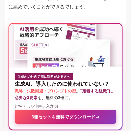
に高めていくことができるでしょう。
生成AIの社内定着に課題がある方へ
生成AI、導入したのに使われていない？
戦略・失敗回避・プロンプトの型
。
“定着する組織”に
必要な3要素
を、無料の3冊に。
計94ページ／無料／入力1分
3冊セットを無料でダウンロード
→