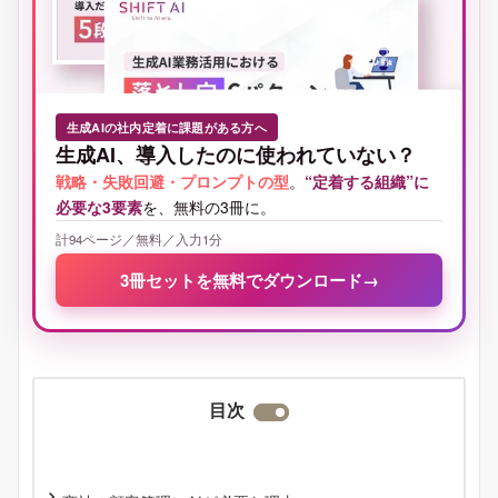
生成AIの社内定着に課題がある方へ
生成AI、導入したのに使われていない？
戦略・失敗回避・プロンプトの型
。
“定着する組織”に
必要な3要素
を、無料の3冊に。
計94ページ／無料／入力1分
3冊セットを無料でダウンロード
→
目次