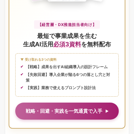
【経営層・DX推進担当者向け】
最短で事業成果を生む
生成AI活用
必須3資料
を無料配布
▼ 受け取れる3つの資料
【戦略】成果を出すAI組織導入の設計フレーム
【失敗回避】導入企業が陥る6つの落とし穴と対
策
【実践】業務で使えるプロンプト設計法
戦略・回避・実践を一気通貫で入手