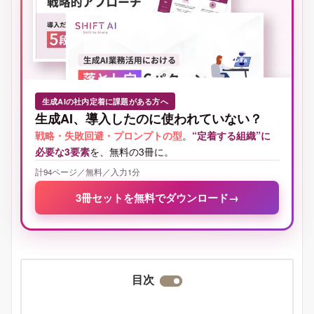
生成AIの社内定着に課題がある方へ
生成AI、導入したのに使われていない？
戦略・失敗回避・プロンプトの型
。
“定着する組織”に
必要な3要素
を、無料の3冊に。
計94ページ／無料／入力1分
3冊セットを無料でダウンロード
→
目次