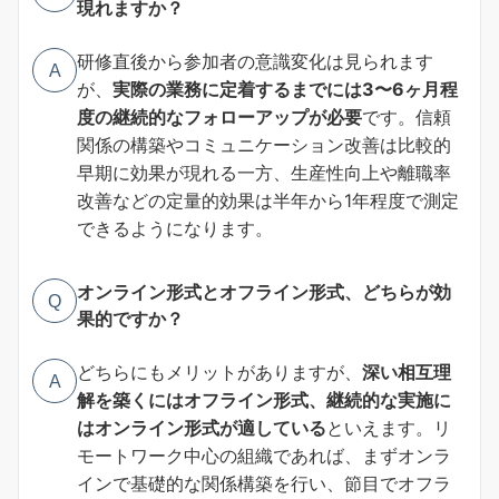
現れますか？
研修直後から参加者の意識変化は見られます
A
が、
実際の業務に定着するまでには3〜6ヶ月程
度の継続的なフォローアップが必要
です。信頼
関係の構築やコミュニケーション改善は比較的
早期に効果が現れる一方、生産性向上や離職率
改善などの定量的効果は半年から1年程度で測定
できるようになります。
オンライン形式とオフライン形式、どちらが効
Q
果的ですか？
どちらにもメリットがありますが、
深い相互理
A
解を築くにはオフライン形式、継続的な実施に
はオンライン形式が適している
といえます。リ
モートワーク中心の組織であれば、まずオンラ
インで基礎的な関係構築を行い、節目でオフラ