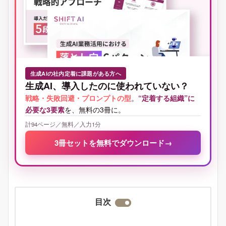
生成AIの社内定着に課題がある方へ
生成AI、導入したのに使われていない？
戦略・失敗回避・プロンプトの型
。
“定着する組織”に
必要な3要素
を、無料の3冊に。
計94ページ／無料／入力1分
3冊セットを無料でダウンロード
→
目次