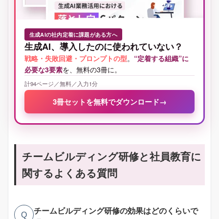
生成AIの社内定着に課題がある方へ
生成AI、導入したのに使われていない？
戦略・失敗回避・プロンプトの型
。
“定着する組織”に
必要な3要素
を、無料の3冊に。
計94ページ／無料／入力1分
3冊セットを無料でダウンロード
→
チームビルディング研修と社員教育に
関するよくある質問
チームビルディング研修の効果はどのくらいで
Q