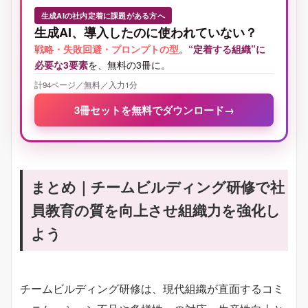
生成AIの社内定着に課題がある方へ
生成AI、導入したのに使われていない？
戦略・失敗回避・プロンプトの型
。
“定着する組織”に
必要な3要素
を、無料の3冊に。
計94ページ／無料／入力1分
3冊セットを無料でダウンロード
→
まとめ｜チームビルディング研修で社
員教育の質を向上させ組織力を強化し
よう
チームビルディング研修は、現代組織が直面するコミ