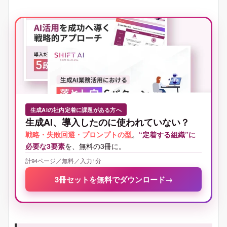
生成AIの社内定着に課題がある方へ
生成AI、導入したのに使われていない？
戦略・失敗回避・プロンプトの型
。
“定着する組織”に
必要な3要素
を、無料の3冊に。
計94ページ／無料／入力1分
3冊セットを無料でダウンロード
→