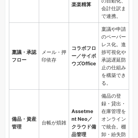
の自動化、
楽楽精算
会計仕訳ま
で連携。
稟議や申請
のペーパー
レス化。進
コラボフロ
稟議・承認
メール・押
捗可視化や
ー／サイボ
フロー
印依存
承認遅延防
ウズOffice
止の仕組み
を構築でき
る。
備品の登
録・貸出・
Assetme
在庫管理を
備品・資産
nt Neo／
オンライン
台帳が煩雑
管理
クラウド備
で統合。棚
品管理
卸・紛失防