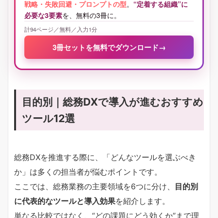
戦略・失敗回避・プロンプトの型
。
“定着する組織”に
必要な3要素
を、無料の3冊に。
計94ページ／無料／入力1分
3冊セットを無料でダウンロード
→
目的別｜総務DXで導入が進むおすすめ
ツール12選
総務DXを推進する際に、「どんなツールを選ぶべき
か」は多くの担当者が悩むポイントです。
ここでは、総務業務の主要領域を6つに分け、
目的別
に代表的なツールと導入効果
を紹介します。
単なる比較ではなく、“どの課題にどう効くか”まで理