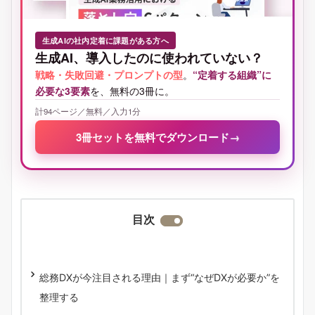
生成AIの社内定着に課題がある方へ
生成AI、導入したのに使われていない？
戦略・失敗回避・プロンプトの型
。
“定着する組織”に
必要な3要素
を、無料の3冊に。
計94ページ／無料／入力1分
3冊セットを無料でダウンロード
→
目次
総務DXが今注目される理由｜まず“なぜDXが必要か”を
整理する