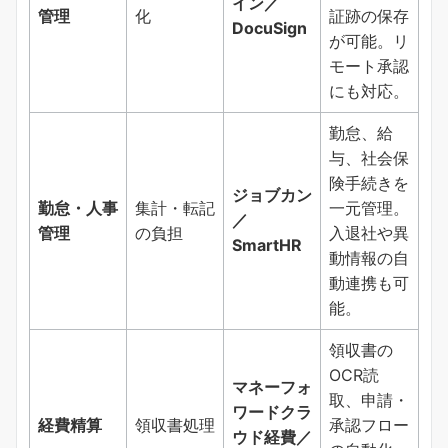
イン／
管理
化
証跡の保存
DocuSign
が可能。リ
モート承認
にも対応。
勤怠、給
与、社会保
険手続きを
ジョブカン
勤怠・人事
集計・転記
一元管理。
／
管理
の負担
入退社や異
SmartHR
動情報の自
動連携も可
能。
領収書の
OCR読
マネーフォ
取、申請・
ワードクラ
経費精算
領収書処理
承認フロー
ウド経費／