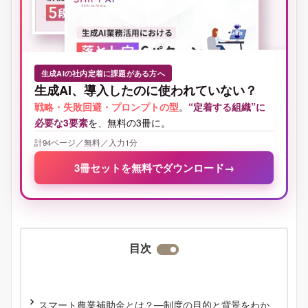
生成AIの社内定着に課題がある方へ
生成AI、導入したのに使われていない？
戦略・失敗回避・プロンプトの型
。
“定着する組織”に
必要な3要素
を、無料の3冊に。
計94ページ／無料／入力1分
3冊セットを無料でダウンロード
→
目次
スマート農業補助金とは？―制度の目的と背景をわか