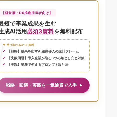
【経営層・DX推進担当者向け】
最短で事業成果を生む
生成AI活用
必須3資料
を無料配布
▼ 受け取れる3つの資料
【戦略】成果を出すAI組織導入の設計フレーム
【失敗回避】導入企業が陥る6つの落とし穴と対策
【実践】業務で使えるプロンプト設計法
戦略・回避・実践を一気通貫で入手