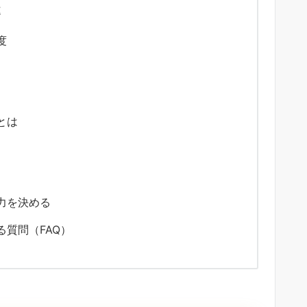
速
度
とは
力を決める
質問（FAQ）