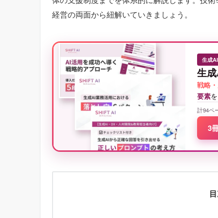
経営の両面から紐解いていきましょう。
生成A
生成
戦略・
要素
を
計94ペ
3
目