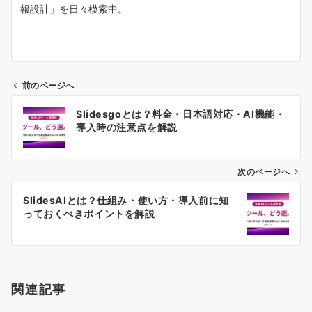
報設計」を日々模索中。
前のページへ
投
Slidesgoとは？料金・日本語対応・AI機能・
稿
導入時の注意点を解説
ナ
ビ
ゲ
次のページへ
ー
SlidesAIとは？仕組み・使い方・導入前に知
シ
っておくべきポイントを解説
ョ
ン
関連記事