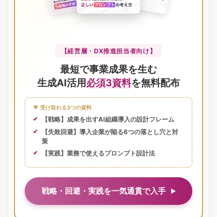
【経営層・DX推進担当者向け】
最短で事業成果を生む
生成AI活用
必須3資料
を無料配布
▼ 受け取れる3つの資料
【戦略】成果を出すAI組織導入の設計フレーム
【失敗回避】導入企業が陥る6つの落とし穴と対
策
【実践】業務で使えるプロンプト設計法
戦略・回避・実践を一気通貫で入手