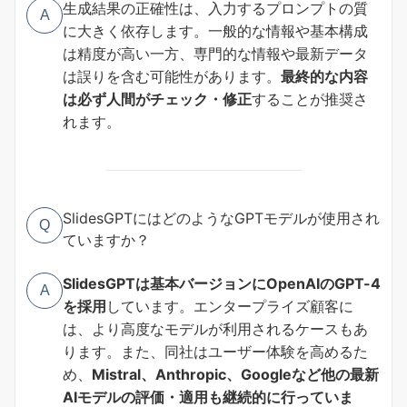
生成結果の正確性は、入力するプロンプトの質
A
に大きく依存します。一般的な情報や基本構成
は精度が高い一方、専門的な情報や最新データ
は誤りを含む可能性があります。
最終的な内容
は必ず人間がチェック・修正
することが推奨さ
れます。
SlidesGPTにはどのようなGPTモデルが使用され
Q
ていますか？
SlidesGPTは基本バージョンにOpenAIのGPT-4
A
を採用
しています。エンタープライズ顧客に
は、より高度なモデルが利用されるケースもあ
ります。また、同社はユーザー体験を高めるた
め、
Mistral、Anthropic、Googleなど他の最新
AIモデルの評価・適用も継続的に行っていま