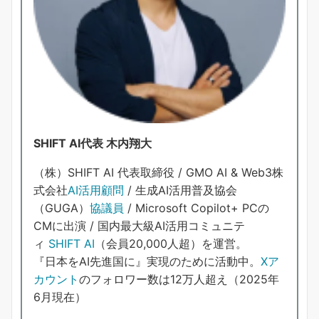
SHIFT AI代表 木内翔大
（株）SHIFT AI 代表取締役 / GMO AI & Web3株
式会社
AI活用顧問
/ 生成AI活用普及協会
（GUGA）
協議員
/ Microsoft Copilot+ PCの
CMに出演 / 国内最大級AI活用コミュニテ
ィ
SHIFT AI
（会員20,000人超）を運営。
『日本をAI先進国に』実現のために活動中。
Xア
カウント
のフォロワー数は12万人超え（2025年
6月現在）