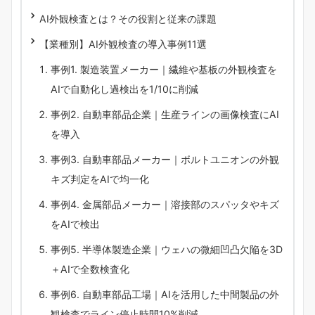
AI外観検査とは？その役割と従来の課題
【業種別】AI外観検査の導入事例11選
事例1. 製造装置メーカー｜繊維や基板の外観検査を
AIで自動化し過検出を1/10に削減
事例2. 自動車部品企業｜生産ラインの画像検査にAI
を導入
事例3. 自動車部品メーカー｜ボルトユニオンの外観
キズ判定をAIで均一化
事例4. 金属部品メーカー｜溶接部のスパッタやキズ
をAIで検出
事例5. 半導体製造企業｜ウェハの微細凹凸欠陥を3D
＋AIで全数検査化
事例6. 自動車部品工場｜AIを活用した中間製品の外
観検査でライン停止時間10%削減