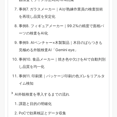
事例7. ガラスメーカー｜AIが熟練作業員の検査技術
を再現し品質を安定化
事例8. フィギュアメーカー｜99.2%の精度で面相パ
ーツの検査をAI化
事例9. AIベンチャー×木製製品｜木目のばらつきも
見極める外観検査AI「Gemini eye」
事例10. 食品メーカー｜焼き色や欠けをAIで自動判別
し品質を均一化
事例11. 印刷業｜パッケージ印刷の色ズレをリアルタ
イム検知
AI外観検査を導入するまでの流れ
課題と目的の明確化
PoCで効果検証とデータ収集