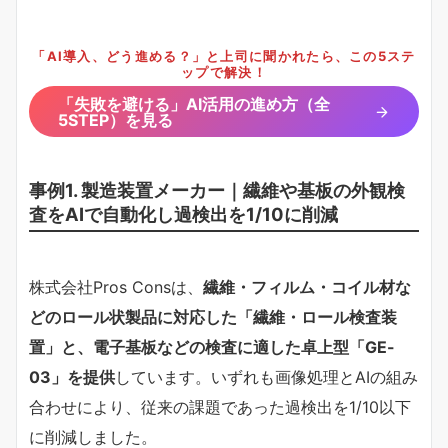
「AI導入、どう進める？」と上司に聞かれたら、この5ステ
ップで解決！
「失敗を避ける」AI活用の進め方（全
5STEP）を見る
事例1. 製造装置メーカー｜繊維や基板の外観検
査をAIで自動化し過検出を1/10に削減
株式会社Pros Consは、
繊維・フィルム・コイル材な
どのロール状製品に対応した「繊維・ロール検査装
置」と、電子基板などの検査に適した卓上型「GE-
03」を提供
しています。いずれも画像処理とAIの組み
合わせにより、従来の課題であった過検出を1/10以下
に削減しました。