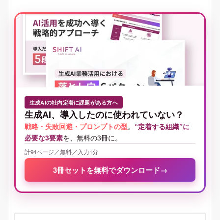
生成AIの社内定着に課題がある方へ
生成AI、導入したのに使われていない？
戦略・失敗回避・プロンプトの型
。
“定着する組織”に
必要な3要素
を、無料の3冊に。
計94ページ／無料／入力1分
3冊セットを無料でダウンロード
→