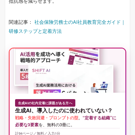
抵抗感を減らせます。
関連記事：
社会保険労務士のAI社員教育完全ガイド｜
研修ステップと定着方法
生成AIの社内定着に課題がある方へ
生成AI、導入したのに使われていない？
戦略・失敗回避・プロンプトの型
。
“定着する組織”に
必要な3要素
を、無料の3冊に。
計94ページ／無料／入力1分