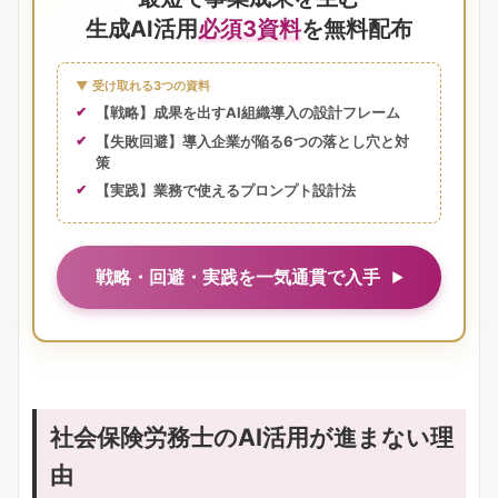
生成AI活用
必須3資料
を無料配布
▼ 受け取れる3つの資料
【戦略】成果を出すAI組織導入の設計フレーム
【失敗回避】導入企業が陥る6つの落とし穴と対
策
【実践】業務で使えるプロンプト設計法
戦略・回避・実践を一気通貫で入手
社会保険労務士のAI活用が進まない理
由