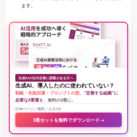
ます。
生成AIの社内定着に課題がある方へ
生成AI、導入したのに使われていない？
戦略・失敗回避・プロンプトの型
。
“定着する組織”に
必要な3要素
を、無料の3冊に。
計94ページ／無料／入力1分
3冊セットを無料でダウンロード
→