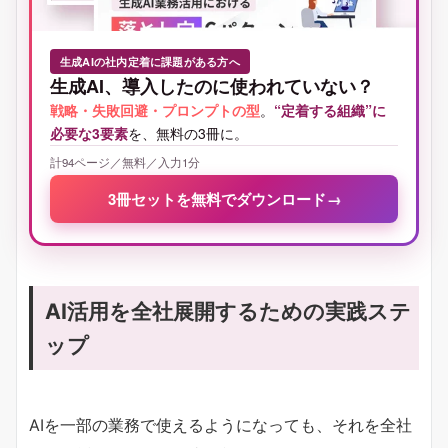
生成AIの社内定着に課題がある方へ
生成AI、導入したのに使われていない？
戦略・失敗回避・プロンプトの型
。
“定着する組織”に
必要な3要素
を、無料の3冊に。
計94ページ／無料／入力1分
3冊セットを無料でダウンロード
→
AI活用を全社展開するための実践ステ
ップ
AIを一部の業務で使えるようになっても、それを全社