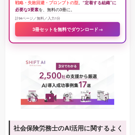
戦略・失敗回避・プロンプトの型
。
“定着する組織”に
必要な3要素
を、無料の3冊に。
計94ページ／無料／入力1分
3冊セットを無料でダウンロード
→
社会保険労務士のAI活用に関するよく