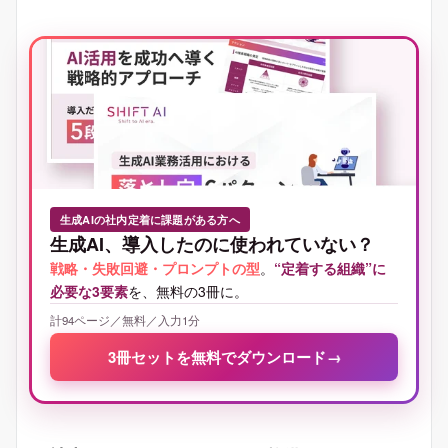
生成AIの社内定着に課題がある方へ
生成AI、導入したのに使われていない？
戦略・失敗回避・プロンプトの型
。
“定着する組織”に
必要な3要素
を、無料の3冊に。
計94ページ／無料／入力1分
3冊セットを無料でダウンロード
→