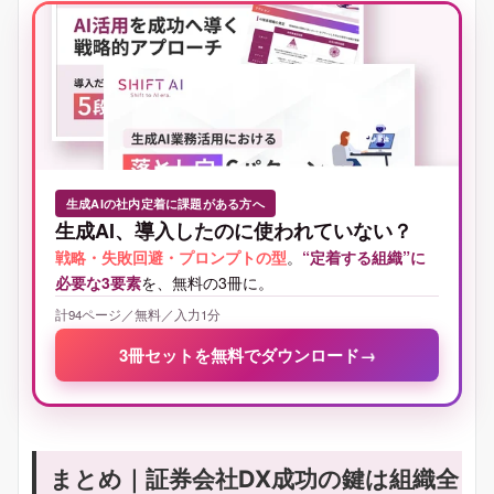
生成AIの社内定着に課題がある方へ
生成AI、導入したのに使われていない？
戦略・失敗回避・プロンプトの型
。
“定着する組織”に
必要な3要素
を、無料の3冊に。
計94ページ／無料／入力1分
3冊セットを無料でダウンロード
→
まとめ｜証券会社DX成功の鍵は組織全