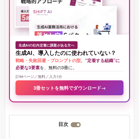
生成AIの社内定着に課題がある方へ
生成AI、導入したのに使われていない？
戦略・失敗回避・プロンプトの型
。
“定着する組織”に
必要な3要素
を、無料の3冊に。
計94ページ／無料／入力1分
3冊セットを無料でダウンロード
→
目次