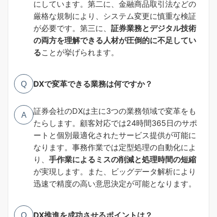
にしています。第二に、金融商品取引法などの
厳格な規制により、システム変更に慎重な検証
が必要です。第三に、
証券業務とデジタル技術
の両方を理解できる人材が圧倒的に不足してい
る
ことが挙げられます。
DXで変革できる業務は何ですか？
Q
証券会社のDXは主に3つの業務領域で変革をも
A
たらします。顧客対応では24時間365日のサポ
ートと個別最適化されたサービス提供が可能に
なります。事務作業では定型処理の自動化によ
り、
手作業によるミスの削減と処理時間の短縮
が実現します。また、ビッグデータ解析により
迅速で精度の高い意思決定が可能となります。
DX推進を成功させるポイントは？
Q