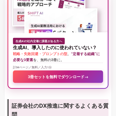
生成AIの社内定着に課題がある方へ
生成AI、導入したのに使われていない？
戦略・失敗回避・プロンプトの型
。
“定着する組織”に
必要な3要素
を、無料の3冊に。
計94ページ／無料／入力1分
3冊セットを無料でダウンロード
→
証券会社のDX推進に関するよくある質
問