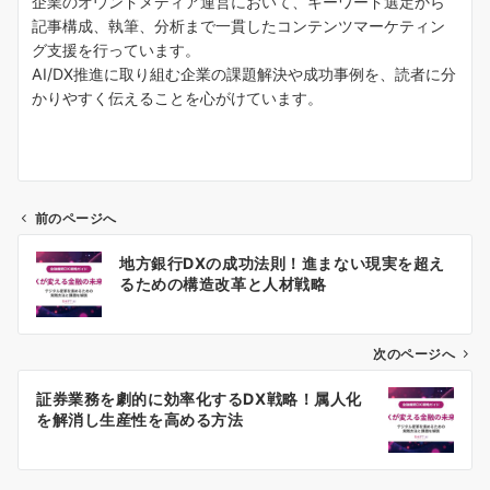
企業のオウンドメディア運営において、キーワード選定から
記事構成、執筆、分析まで一貫したコンテンツマーケティン
グ支援を行っています。
AI/DX推進に取り組む企業の課題解決や成功事例を、読者に分
かりやすく伝えることを心がけています。
前のページへ
投
地方銀行DXの成功法則！進まない現実を超え
稿
るための構造改革と人材戦略
ナ
ビ
ゲ
次のページへ
ー
証券業務を劇的に効率化するDX戦略！属人化
シ
を解消し生産性を高める方法
ョ
ン